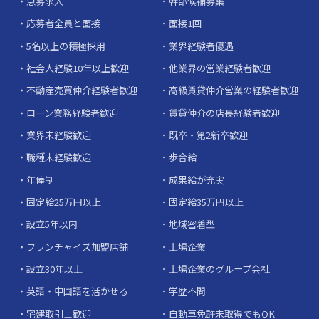
急募求人
幹部候補募集
応募者全員と面接
面接1回
5名以上の積極採用
業界経験者優遇
社会人経験10年以上歓迎
他業界の営業経験者歓迎
不動産売買仲介経験者歓迎
高級賃貸仲介営業の経験者歓迎
ローン業務経験者歓迎
賃貸仲介の店長経験者歓迎
業界未経験歓迎
既卒・第2新卒歓迎
職種未経験歓迎
歩合給
年俸制
成果給が充実
固定給25万円以上
固定給35万円以上
設立5年以内
地域密着型
フランチャイズ加盟店舗
上場企業
設立30年以上
上場企業のグループ会社
英語・中国語を活かせる
学歴不問
宅建取引士歓迎
自動車免許未取得でもOK