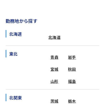
勤務地から探す
北海道
北海道
東北
青森
岩手
宮城
秋田
山形
福島
北関東
茨城
栃木