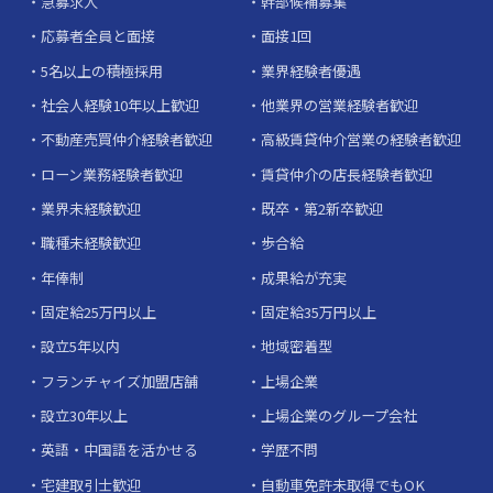
急募求人
幹部候補募集
応募者全員と面接
面接1回
5名以上の積極採用
業界経験者優遇
社会人経験10年以上歓迎
他業界の営業経験者歓迎
不動産売買仲介経験者歓迎
高級賃貸仲介営業の経験者歓迎
ローン業務経験者歓迎
賃貸仲介の店長経験者歓迎
業界未経験歓迎
既卒・第2新卒歓迎
職種未経験歓迎
歩合給
年俸制
成果給が充実
固定給25万円以上
固定給35万円以上
設立5年以内
地域密着型
フランチャイズ加盟店舗
上場企業
設立30年以上
上場企業のグループ会社
英語・中国語を活かせる
学歴不問
宅建取引士歓迎
自動車免許未取得でもOK