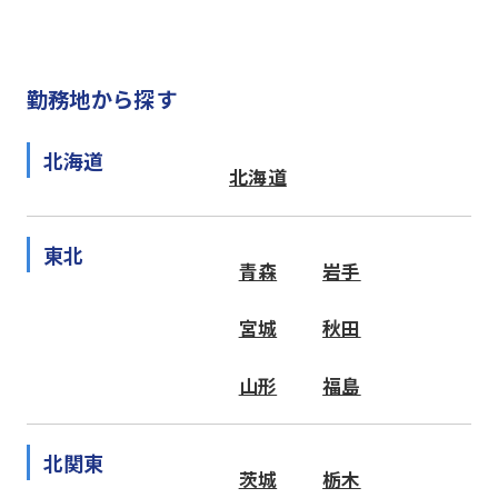
勤務地から探す
北海道
北海道
東北
青森
岩手
宮城
秋田
山形
福島
北関東
茨城
栃木