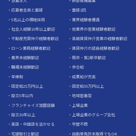
急募求人
幹部候補募集
応募者全員と面接
面接1回
5名以上の積極採用
業界経験者優遇
社会人経験10年以上歓迎
他業界の営業経験者歓迎
不動産売買仲介経験者歓迎
高級賃貸仲介営業の経験者歓迎
ローン業務経験者歓迎
賃貸仲介の店長経験者歓迎
業界未経験歓迎
既卒・第2新卒歓迎
職種未経験歓迎
歩合給
年俸制
成果給が充実
固定給25万円以上
固定給35万円以上
設立5年以内
地域密着型
フランチャイズ加盟店舗
上場企業
設立30年以上
上場企業のグループ会社
英語・中国語を活かせる
学歴不問
宅建取引士歓迎
自動車免許未取得でもOK