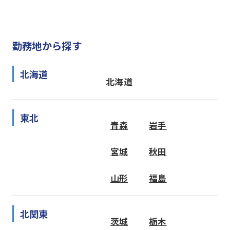
勤務地から探す
北海道
北海道
東北
青森
岩手
宮城
秋田
山形
福島
北関東
茨城
栃木