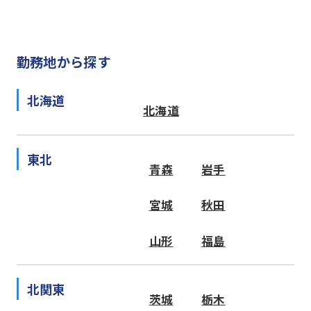
勤務地から探す
北海道
北海道
東北
青森
岩手
宮城
秋田
山形
福島
北関東
茨城
栃木