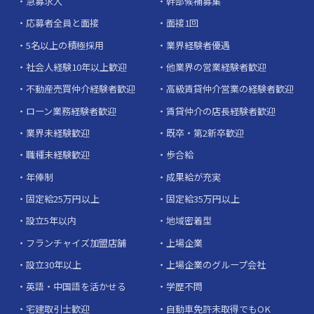
急募求人
幹部候補募集
応募者全員と面接
面接1回
5名以上の積極採用
業界経験者優遇
社会人経験10年以上歓迎
他業界の営業経験者歓迎
不動産売買仲介経験者歓迎
高級賃貸仲介営業の経験者歓迎
ローン業務経験者歓迎
賃貸仲介の店長経験者歓迎
業界未経験歓迎
既卒・第2新卒歓迎
職種未経験歓迎
歩合給
年俸制
成果給が充実
固定給25万円以上
固定給35万円以上
設立5年以内
地域密着型
フランチャイズ加盟店舗
上場企業
設立30年以上
上場企業のグループ会社
英語・中国語を活かせる
学歴不問
宅建取引士歓迎
自動車免許未取得でもOK