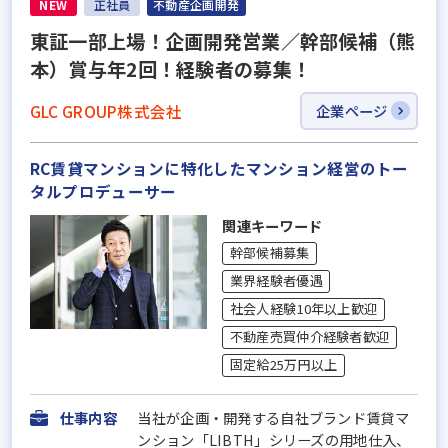
NEW
正社員
不動産企画開発
東証一部上場！企画開発営業／幹部候補（熊
本）賞与年2回！経験者の募集！
GLC GROUP株式会社
企業ページ
RC賃貸マンションに特化したマンション経営のトー
タルプロデューサー
関連キーワード
幹部候補募集
業界経験者優遇
社会人経験10年以上歓迎
不動産売買仲介経験者歓迎
固定給25万円以上
仕事内容
当社が企画・開発する自社ブランド賃貸マ
ンション「LIBTH」シリーズの用地仕入、