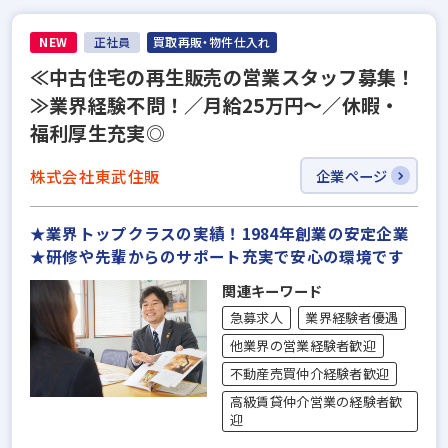
NEW
正社員
買取再販・物件仕入れ
≪中古住宅の再生販売の営業スタッフ募集！
≫業界経験不問！／月給25万円～／休暇・
福利厚生充実◎
株式会社東武住販
企業ページ
★業界トップクラスの実績！1984年創業の安定企業
★研修や先輩からのサポート充実で安心の環境です
関連キーワード
急募求人
業界経験者優遇
他業界の営業経験者歓迎
不動産売買仲介経験者歓迎
高級賃貸仲介営業の経験者歓
迎