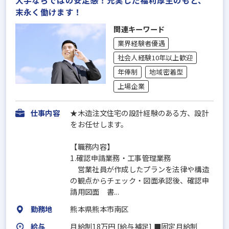
末永く働けます！
関連キーワード
業界経験者優遇
社会人経験10年以上歓迎
年俸制
地域密着型
上場企業
仕事内容
★木造注文住宅の設計経験のある方、設計
をお任せします。
【職務内容】
1.確認申請業務・工事管理業務
営業社員が作成したプランを法律や構造
の観点からチェック・図面承認後、確認申
請用図面 書...
勤務地
熊本県熊本市南区
給与
月給制18万円 [給与補足] ■固定月給制