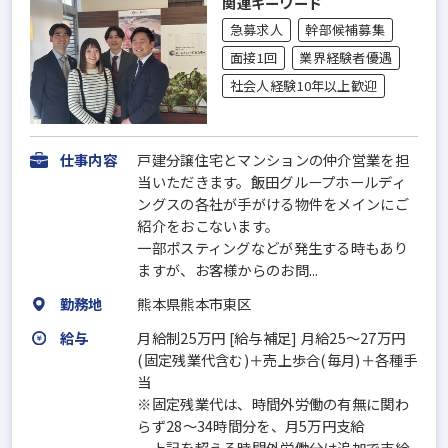
関連キーワード
急募求人
幹部候補募集
面接1回
業界経験者優遇
社会人経験10年以上歓迎
仕事内容
戸建分譲住宅とマンションの仲介営業を担
当いただきます。飯田グループホールディ
ングスの各社が手がける物件をメインにご
紹介をおこないます。
一部ポスティングなどが発生する時もあり
ますが、お客様からのお問...
勤務地
熊本県熊本市東区
給与
月給制25万円 [給与補足] 月給25～27万円
(固定残業代含む)＋売上歩合(毎月)＋各種手
当
※固定残業代は、時間外労働の有無に関わ
らず28～34時間分を、月5万円支給
上記を超える時間外労働分は追加で支給