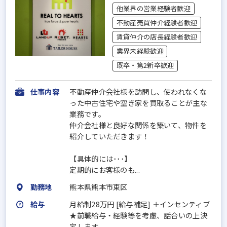
他業界の営業経験者歓迎
不動産売買仲介経験者歓迎
賃貸仲介の店長経験者歓迎
業界未経験歓迎
既卒・第2新卒歓迎
仕事内容
不動産仲介会社様を訪問し、使われなくな
った中古住宅や空き家を買取ることが主な
業務です。
仲介会社様と良好な関係を築いて、物件を
紹介していただきます！
【具体的には･･･】
定期的にお客様のも...
勤務地
熊本県熊本市東区
給与
月給制28万円 [給与補足] ＋インセンティブ
★前職給与・経験等を考慮、話合いの上決
定します。