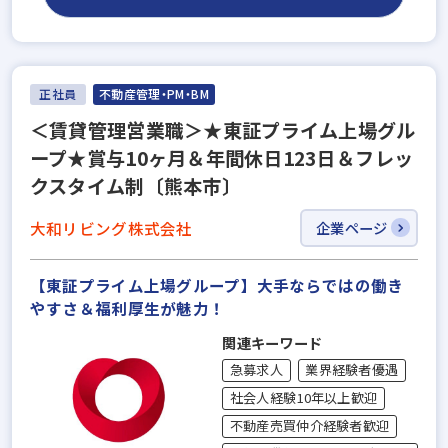
正社員
不動産管理・PM・BM
＜賃貸管理営業職＞★東証プライム上場グル
ープ★賞与10ヶ月＆年間休日123日＆フレッ
クスタイム制〔熊本市〕
大和リビング株式会社
企業ページ
【東証プライム上場グループ】大手ならではの働き
やすさ＆福利厚⽣が魅力！
関連キーワード
急募求人
業界経験者優遇
社会人経験10年以上歓迎
不動産売買仲介経験者歓迎