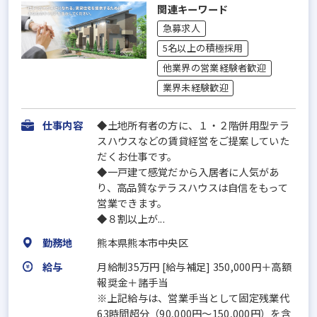
関連キーワード
急募求人
5名以上の積極採用
他業界の営業経験者歓迎
業界未経験歓迎
仕事内容
◆土地所有者の方に、１・２階併用型テラ
スハウスなどの賃貸経営をご提案していた
だくお仕事です。
◆一戸建て感覚だから入居者に人気があ
り、高品質なテラスハウスは自信をもって
営業できます。
◆８割以上が...
勤務地
熊本県熊本市中央区
給与
月給制35万円 [給与補足] 350,000円＋高額
報奨金＋諸手当
※上記給与は、営業手当として固定残業代
63時間超分（90,000円〜150,000円）を含