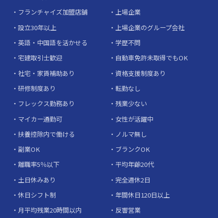
フランチャイズ加盟店舗
上場企業
設立30年以上
上場企業のグループ会社
英語・中国語を活かせる
学歴不問
宅建取引士歓迎
自動車免許未取得でもOK
社宅・家賃補助あり
資格支援制度あり
研修制度あり
転勤なし
フレックス勤務あり
残業少ない
マイカー通勤可
女性が活躍中
扶養控除内で働ける
ノルマ無し
副業OK
ブランクOK
離職率5％以下
平均年齢20代
土日休みあり
完全週休2日
休日シフト制
年間休日120日以上
月平均残業20時間以内
反響営業