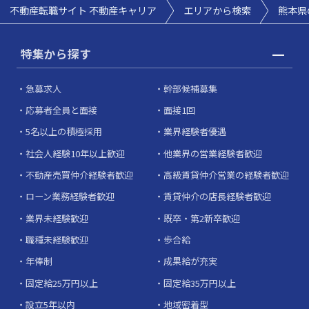
不動産転職サイト 不動産キャリア
エリアから検索
熊本県
特集から探す
急募求人
幹部候補募集
応募者全員と面接
面接1回
5名以上の積極採用
業界経験者優遇
社会人経験10年以上歓迎
他業界の営業経験者歓迎
不動産売買仲介経験者歓迎
高級賃貸仲介営業の経験者歓迎
ローン業務経験者歓迎
賃貸仲介の店長経験者歓迎
業界未経験歓迎
既卒・第2新卒歓迎
職種未経験歓迎
歩合給
年俸制
成果給が充実
固定給25万円以上
固定給35万円以上
設立5年以内
地域密着型