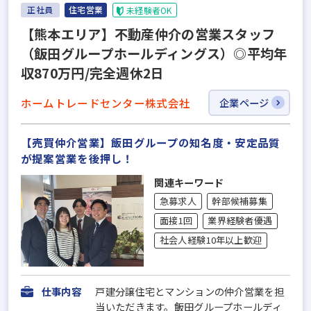
正社員
住宅営業
未経験者OK
【熊本エリア】不動産仲介の営業スタッフ
（飯田グループホールディングス）◎平均年
収870万円/完全週休2日
ホームトレードセンター株式会社
企業ページ
【売買仲介営業】飯田グループの知名度・安定品質
が提案営業を後押し！
関連キーワード
急募求人
幹部候補募集
面接1回
業界経験者優遇
社会人経験10年以上歓迎
仕事内容
戸建分譲住宅とマンションの仲介営業を担
当いただきます。飯田グループホールディ