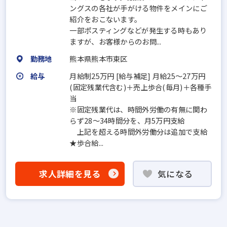
ングスの各社が手がける物件をメインにご
紹介をおこないます。
一部ポスティングなどが発生する時もあり
ますが、お客様からのお問...
勤務地
熊本県熊本市東区
給与
月給制25万円 [給与補足] 月給25～27万円
(固定残業代含む)＋売上歩合(毎月)＋各種手
当
※固定残業代は、時間外労働の有無に関わ
らず28～34時間分を、月5万円支給
上記を超える時間外労働分は追加で支給
★歩合給...
求人詳細を見る
気になる