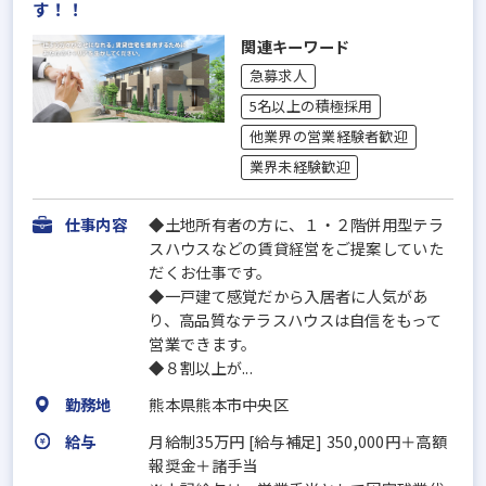
す！！
関連キーワード
急募求人
5名以上の積極採用
他業界の営業経験者歓迎
業界未経験歓迎
仕事内容
◆土地所有者の方に、１・２階併用型テラ
スハウスなどの賃貸経営をご提案していた
だくお仕事です。
◆一戸建て感覚だから入居者に人気があ
り、高品質なテラスハウスは自信をもって
営業できます。
◆８割以上が...
勤務地
熊本県熊本市中央区
給与
月給制35万円 [給与補足] 350,000円＋高額
報奨金＋諸手当