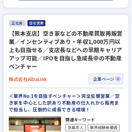
正社員
住宅営業
【熊本支店】空き家などの不動産買取再販営
業／インセンティブあり・年収1,000万円以
上も目指せる／支店長などへの早期キャリア
アップ可能／IPOを目指し急成長中の不動産
ベンチャー
株式会社AlbaLink
企業ページ
＜業界No.1を目指すベンチャー＞完全反響営業／空
き家を中心とした訳あり不動産の仕入れから販売ま
で担当し、圧倒的に成長できる環境！
関連キーワード
急募求人
業界経験者優遇