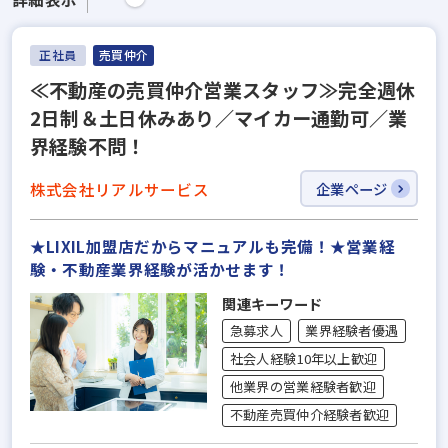
正社員
売買仲介
≪不動産の売買仲介営業スタッフ≫完全週休
2日制＆土日休みあり／マイカー通勤可／業
界経験不問！
株式会社リアルサービス
企業ページ
★LIXIL加盟店だからマニュアルも完備！★営業経
験・不動産業界経験が活かせます！
関連キーワード
急募求人
業界経験者優遇
社会人経験10年以上歓迎
他業界の営業経験者歓迎
不動産売買仲介経験者歓迎