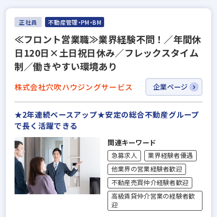
正社員
不動産管理・PM・BM
≪フロント営業職≫業界経験不問！／年間休
日120日×土日祝日休み／フレックスタイム
制／働きやすい環境あり
株式会社穴吹ハウジングサービス
企業ページ
★2年連続ベースアップ★安定の総合不動産グループ
で長く活躍できる
関連キーワード
急募求人
業界経験者優遇
他業界の営業経験者歓迎
不動産売買仲介経験者歓迎
高級賃貸仲介営業の経験者歓
迎