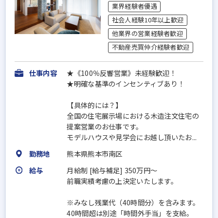
業界経験者優遇
社会人経験10年以上歓迎
他業界の営業経験者歓迎
不動産売買仲介経験者歓迎
仕事内容
★《100％反響営業》未経験歓迎！
★明確な基準のインセンティブあり！
【具体的には？】
全国の住宅展示場における木造注文住宅の
提案営業のお仕事です。
モデルハウスや見学会にお越し頂いたお...
勤務地
熊本県熊本市南区
給与
月給制 [給与補足] 350万円～
前職実績考慮の上決定いたします。
※みなし残業代（40時間分）を含みます。
40時間超は別途「時間外手当」を支給。