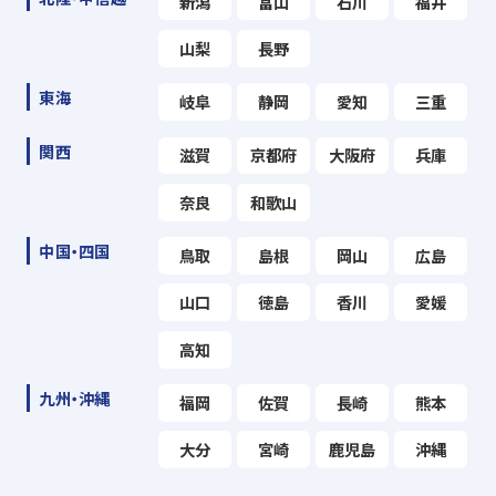
新潟
富山
石川
福井
山梨
長野
東海
岐阜
静岡
愛知
三重
関西
滋賀
京都府
大阪府
兵庫
奈良
和歌山
中国・四国
鳥取
島根
岡山
広島
山口
徳島
香川
愛媛
高知
九州・沖縄
福岡
佐賀
長崎
熊本
大分
宮崎
鹿児島
沖縄