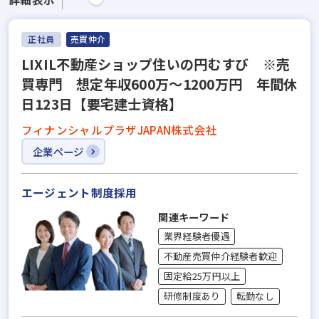
正社員
売買仲介
LIXIL不動産ショップ住いの円むすび ※売
買専門 想定年収600万～1200万円 年間休
日123日【要宅建士資格】
フィナンシャルプラザJAPAN株式会社
企業ページ
エージェント制度採用
関連キーワード
業界経験者優遇
不動産売買仲介経験者歓迎
固定給25万円以上
研修制度あり
転勤なし