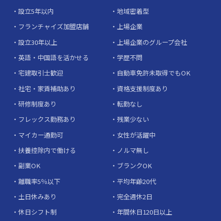
設立5年以内
地域密着型
フランチャイズ加盟店舗
上場企業
設立30年以上
上場企業のグループ会社
英語・中国語を活かせる
学歴不問
宅建取引士歓迎
自動車免許未取得でもOK
社宅・家賃補助あり
資格支援制度あり
研修制度あり
転勤なし
フレックス勤務あり
残業少ない
マイカー通勤可
女性が活躍中
扶養控除内で働ける
ノルマ無し
副業OK
ブランクOK
離職率5％以下
平均年齢20代
土日休みあり
完全週休2日
休日シフト制
年間休日120日以上