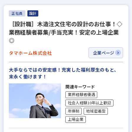
正社員
設計
［設計職］木造注文住宅の設計のお仕事！◇
業務経験者募集/手当充実！安定の上場企業
◎
タマホーム株式会社
企業ページ
大手ならではの安定感！充実した福利厚生のもと、
末永く働けます！
関連キーワード
業界経験者優遇
社会人経験10年以上歓迎
年俸制
地域密着型
上場企業