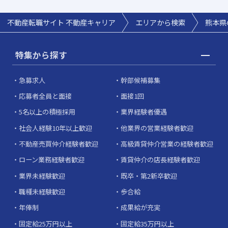
不動産転職サイト 不動産キャリア
エリアから検索
熊本県
特集から探す
急募求人
幹部候補募集
応募者全員と面接
面接1回
5名以上の積極採用
業界経験者優遇
社会人経験10年以上歓迎
他業界の営業経験者歓迎
不動産売買仲介経験者歓迎
高級賃貸仲介営業の経験者歓迎
ローン業務経験者歓迎
賃貸仲介の店長経験者歓迎
業界未経験歓迎
既卒・第2新卒歓迎
職種未経験歓迎
歩合給
年俸制
成果給が充実
固定給25万円以上
固定給35万円以上