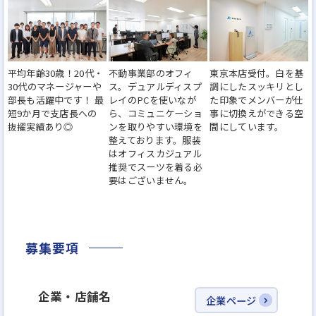
まですべて関わることができるため、経験を活かして
スキルアップしたい方にピッタリの仕事内容です。
平均年齢30歳！20代・
不動事業部のオフィ
東京本店受付。白を基
不動産業界のご経験があれば、職種の経験は問いま
30代のマネージャーや
ス。デュアルディスプ
調にしたスッキリとし
せん。
部長も活躍中です！ 最
レイのPCを使いなが
た印象でメンバーが仕
短9か月で支店長への
ら、コミュニケーショ
事に切換えができる空
「入社2年以内に年収1,000万円以上稼ぐ」
抜擢実績あり◎
ンを取りやすい環境を
間にしています。
「30歳までに独立する」
整えております。服装
はオフィスカジュアル
など、あなたのなりたい姿の実現に向けて会社と対
推奨でスーツを着る必
話を行い目標設定しましょう。
要はございません。
【目標設定の文化「アライアンス」】
「アライアンス」という会社と従業員の関係は期間
募集要項
を決めた上での”互恵関係”であるという制度を導入
しています。定期的に会社との対話の機会が設けて自
企業・店舗名
企業ページ
分のなりたい姿に向かって目標設定をして仕事に取