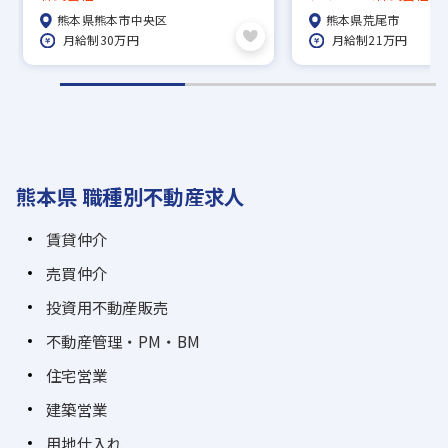
る／支店長などへの早期キャリア
◎
熊本県熊本市中央区
熊本県荒尾市
アップ可能／IPOを目指し急成長
月給制30万円
月給制21万円
中の不動産ベンチャー
熊本県 職種別不動産求人
賃貸仲介
売買仲介
投資用不動産販売
不動産管理・PM・BM
住宅営業
建築営業
用地仕入れ