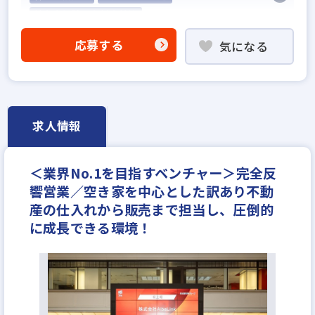
社会人経験10年以上歓迎
不動産売買仲介経験者歓迎
成果給が充実
応募する
気になる
固定給25万円以上
固定給35万円以上
宅建取引士歓迎
研修制度あり
フレックス勤務あり
完全週休2日
年間休日120日以上
反響営業
不動産ITベンチャー
月給35万円
求人情報
＜業界No.1を目指すベンチャー＞完全反
響営業／空き家を中心とした訳あり不動
産の仕入れから販売まで担当し、圧倒的
に成長できる環境！