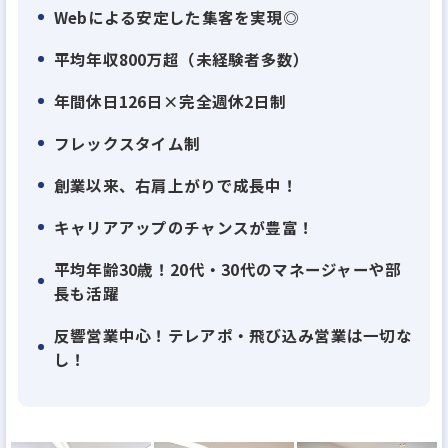
テレビやラジオなどのメディアで取り上げられる機
Webによる安定した集客を実現◎
会も増えています。
平均年収800万超（未経験者多数）
年間休日126日×完全週休2日制
【年収1,000万円以上も可能】
固定月給30万円に加え、成果に応じてインセンティ
フレックスタイム制
ブも支給いたします。
創業以来、右肩上がりで成長中！
成果に見合った納得のいく収入が得られるほか、支
店拡大に伴い新しいポジションが生まれ続けマネー
キャリアアップのチャンスが豊富！
ジャーや支店長など管理職への抜擢人事が頻繁に起
平均年齢30歳！20代・30代のマネージャーや部
こる環境になります。会社の幹部として自らの成長も
長も活躍
掲げながら共に成長を目指すメンバーを募集してい
反響営業中心！テレアポ・飛び込み営業は一切な
ます。
し！
【不動産に関する幅広い知識が身につく】
物件の仕入れから物件のバリューアップ計画、販売