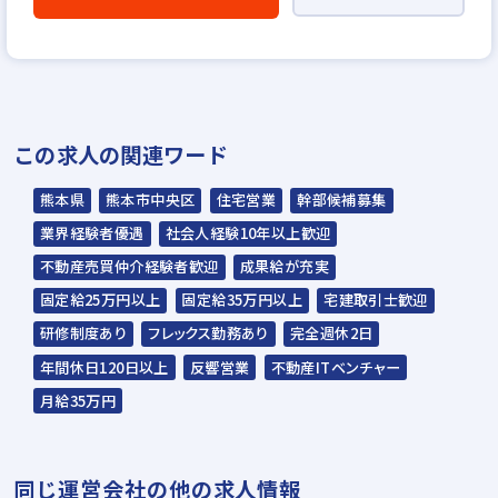
▼
説明選考会（電話面談）
＊説明選考会は代行業者であるスラッシュ株
この求人の関連ワード
式会社が行います＊
スラッシュ株式会社からのご連絡をお待ち
熊本県
熊本市中央区
住宅営業
幹部候補募集
ください。
業界経験者優遇
社会人経験10年以上歓迎
ご連絡までに7日程度いただく場合があり
不動産売買仲介経験者歓迎
成果給が充実
ます。予めご了承ください。
固定給25万円以上
固定給35万円以上
宅建取引士歓迎
研修制度あり
フレックス勤務あり
完全週休2日
担当：スラッシュ株式会社
年間休日120日以上
反響営業
不動産ITベンチャー
本社：東京都港区赤坂2-15-16 赤坂ふく
月給35万円
源ビル7F
▼
同じ運営会社の他の求人情報
面接（オンライン面接可）