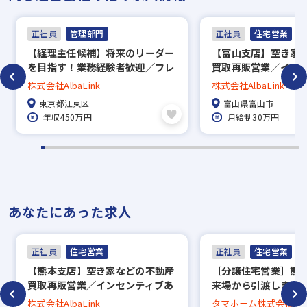
▼
正社員
管理部門
正社員
住宅営業
内定
【経理主任候補】将来のリーダー
【富山支店】空き家
を目指す！業務経験者歓迎／フレ
買取再販営業／イン
※入社時期は相談に応じます。
ックス制＆各種手当が充実◎
り・年収1,000万円
株式会社AlbaLink
株式会社AlbaLink
る／支店長などへの
※現在、在職中の方も積極的にご応募くださ
東京都江東区
富山県富山市
アップ可能／IPOを
い。応募の秘密は厳守いたします。
年収450万円
月給制30万円
中の不動産ベンチャ
あなたにあった求人
正社員
住宅営業
正社員
住宅営業
【熊本支店】空き家などの不動産
［分譲住宅営業］熊本
買取再販営業／インセンティブあ
来場から引渡しまで
り・年収1,000万円以上も目指せ
ス！/手当充実！安定
株式会社AlbaLink
タマホーム株式会社