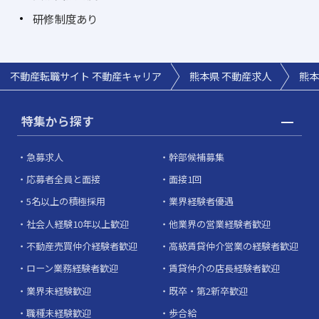
研修制度あり
不動産転職サイト 不動産キャリア
熊本県 不動産求人
熊本
特集から探す
急募求人
幹部候補募集
応募者全員と面接
面接1回
5名以上の積極採用
業界経験者優遇
社会人経験10年以上歓迎
他業界の営業経験者歓迎
不動産売買仲介経験者歓迎
高級賃貸仲介営業の経験者歓迎
ローン業務経験者歓迎
賃貸仲介の店長経験者歓迎
業界未経験歓迎
既卒・第2新卒歓迎
職種未経験歓迎
歩合給