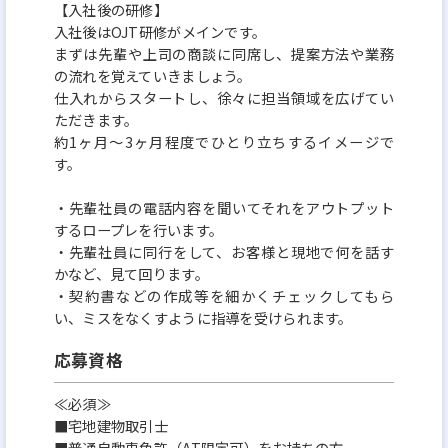
【入社後の研修】
入社後はOJT研修がメインです。
まずは先輩や上司の商談に同席し、提案方法や業務
の流れを覚えていきましょう。
仕入れからスタートし、徐々に担当領域を広げてい
ただきます。
約1ヶ月～3ヶ月程度でひとり立ちするイメージで
す。
・先輩社員の電話内容を聞いてそれをアウトプット
するロープレを行います。
・先輩社員に同行をして、お客様と現地で何を話す
かなど、見て回ります。
・契約書などの作成等を細かくチェックしてもら
い、ミスをなくすように指導を受けられます。
応募資格
≪必須≫
■宅地建物取引士
■普通自動車免許（AT限定可）をお持ちの方