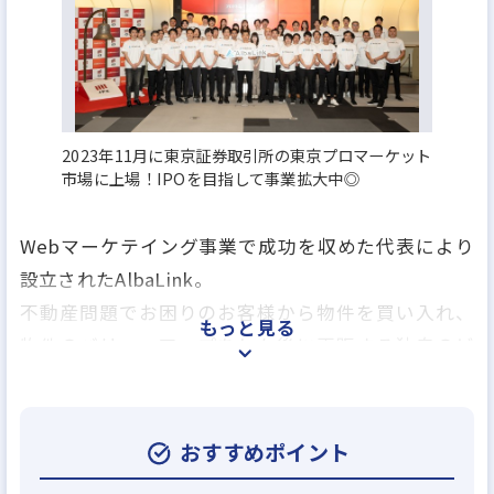
2023年11月に東京証券取引所の東京プロマーケット
市場に上場！IPOを目指して事業拡大中◎
Webマーケテイング事業で成功を収めた代表により
設立されたAlbaLink。
不動産問題でお困りのお客様から物件を買い入れ、
もっと見る
物件のバリューアップをした後に再販する独自のビ
ジネスモデルを展開しています。
自社サイト『訳アリ物件買取PRO』を始めとした
Webでの集客に注力しており、年間の問い合わせ件
おすすめポイント
数は約3,000件と多くのお客様から支持されており、