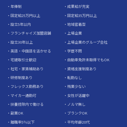
年俸制
成果給が充実
固定給25万円以上
固定給35万円以上
設立5年以内
地域密着型
フランチャイズ加盟店舗
上場企業
設立30年以上
上場企業のグループ会社
英語・中国語を活かせる
学歴不問
宅建取引士歓迎
自動車免許未取得でもOK
社宅・家賃補助あり
資格支援制度あり
研修制度あり
転勤なし
フレックス勤務あり
残業少ない
マイカー通勤可
女性が活躍中
扶養控除内で働ける
ノルマ無し
副業OK
ブランクOK
離職率5％以下
平均年齢20代