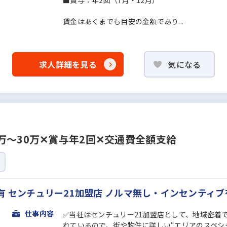
■賞与：年2回（7月・12月）
賃金はあくまでも目安の金額であり...
求人詳細を見る
気になる
万～30万✕賞与年2回✕交通費全額支給
 センチュリー21加盟店 ノルマ無し・インセンティブ
仕事内容
✅当社はセンチュリー21加盟店として、地域密着
れているので、街や物件に詳しい“エリアのスペシ