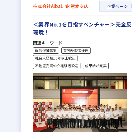
株式会社AlbaLink 熊本支店
企業ページ
＜業界No.1を目指すベンチャー＞完
環境！
関連キーワード
幹部候補募集
業界経験者優遇
社会人経験10年以上歓迎
不動産売買仲介経験者歓迎
成果給が充実