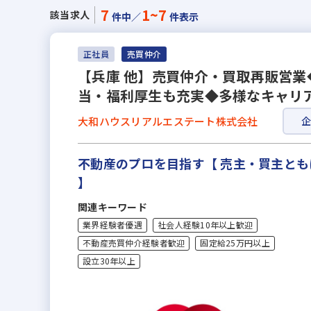
7
1~7
該当求人
件中／
件表示
正社員
売買仲介
【兵庫 他】売買仲介・買取再販営業
当・福利厚生も充実◆多様なキャリ
大和ハウスリアルエステート株式会社
不動産のプロを目指す【 売主・買主と
】
関連キーワード
業界経験者優遇
社会人経験10年以上歓迎
不動産売買仲介経験者歓迎
固定給25万円以上
設立30年以上