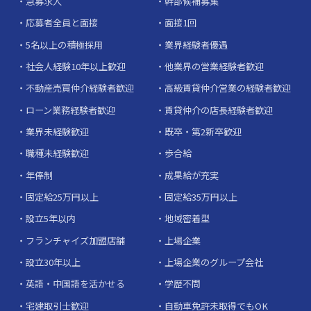
急募求人
幹部候補募集
応募者全員と面接
面接1回
5名以上の積極採用
業界経験者優遇
社会人経験10年以上歓迎
他業界の営業経験者歓迎
不動産売買仲介経験者歓迎
高級賃貸仲介営業の経験者歓迎
ローン業務経験者歓迎
賃貸仲介の店長経験者歓迎
業界未経験歓迎
既卒・第2新卒歓迎
職種未経験歓迎
歩合給
年俸制
成果給が充実
固定給25万円以上
固定給35万円以上
設立5年以内
地域密着型
フランチャイズ加盟店舗
上場企業
設立30年以上
上場企業のグループ会社
英語・中国語を活かせる
学歴不問
宅建取引士歓迎
自動車免許未取得でもOK