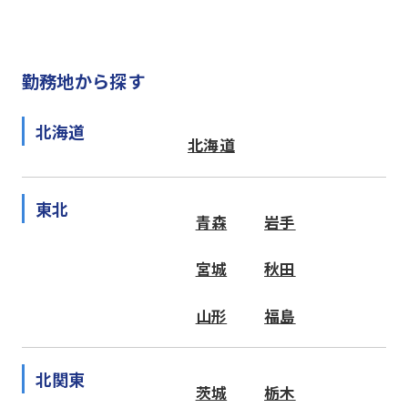
勤務地から探す
北海道
北海道
東北
青森
岩手
宮城
秋田
山形
福島
北関東
茨城
栃木