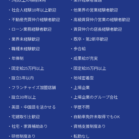
社会人経験10年以上歓迎
他業界の営業経験者歓迎
不動産売買仲介経験者歓迎
高級賃貸仲介営業の経験者歓迎
ローン業務経験者歓迎
賃貸仲介の店長経験者歓迎
業界未経験歓迎
既卒・第2新卒歓迎
職種未経験歓迎
歩合給
年俸制
成果給が充実
固定給25万円以上
固定給35万円以上
設立5年以内
地域密着型
フランチャイズ加盟店舗
上場企業
設立30年以上
上場企業のグループ会社
英語・中国語を活かせる
学歴不問
宅建取引士歓迎
自動車免許未取得でもOK
社宅・家賃補助あり
資格支援制度あり
研修制度あり
転勤なし