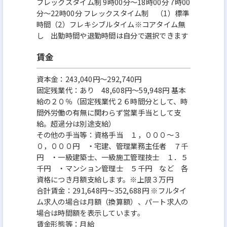
フレックスタイム制 9時00分〜18時00分 7時00
分〜22時00分 フレックスタイム制 （1）標準
時間（2）フレキシブルタイム※コアタイム無
し 出勤時間や退勤時間は自分で選択できます
賃金
資本金：243,040円〜292,740円
固定残業代：あり 48,608円～59,948円 基本
給の２０％（固定残業代２６時間分として、時
間外労働の有無に関わらず営業手当として支
給。超過分は別途支給）
その他の手当等：資格手当 １，０００～３
０，０００円 ・宅建、管理業務主任者 ７千
円 ・一級建築士、一級施工管理技士 １．５
千円 ・マンション管理士 ５千円 など 各
資格につき月額支給します。※上限３万円
合計賃金：291,648円～352,688円 ※フルタイ
ム求人の場合は月額（換算額）、パート求人の
場合は時間額を表示しています。
賃金形態等：月給