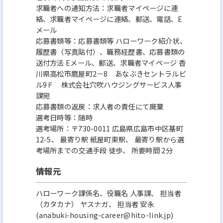
求職者への通知方法：求職者マイページに連
絡、求職者マイページに連絡、郵送、電話、E
メール
応募書類等：応募書類等 ハローワーク紹介状、
履歴書（写真貼付）、職務経歴書、応募書類の
送付方法 Eメール、郵送、求職者マイページ 香
川県高松市磨屋町2－8 あなぶきセントラルビ
ル9Ｆ 株式会社穴吹ハウジングサービス人事
課宛
応募書類の返戻：求人者の責任にて廃棄
選考日時等：随時
選考場所：〒730-0011 広島県広島市中区基町
12-5、 最寄り駅 紙屋町東駅、 最寄り駅から選
考場所までの交通手段 徒歩、 所要時間 2分
情報元
ハローワーク課係名、役職名 人事課、 担当者
（カタカナ） ヤスナガ、 担当者 安永
(anabuki-housing-career@hito-link.jp)