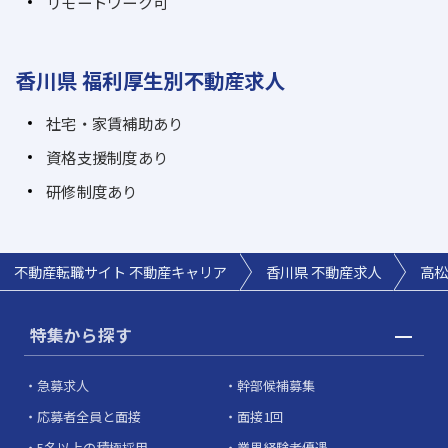
リモートワーク可
香川県 福利厚生別不動産求人
社宅・家賃補助あり
資格支援制度あり
研修制度あり
不動産転職サイト 不動産キャリア
香川県 不動産求人
高松
特集から探す
急募求人
幹部候補募集
応募者全員と面接
面接1回
5名以上の積極採用
業界経験者優遇