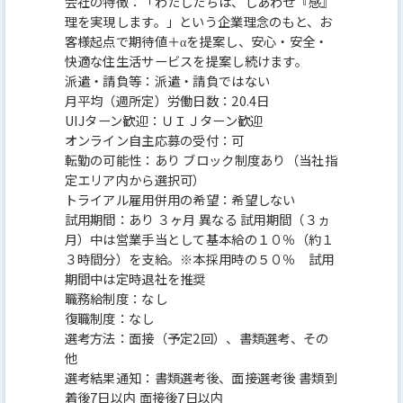
会社の特徴：「わたしたちは、しあわせ『感』
理を実現します。」という企業理念のもと、お
客様起点で期待値＋αを提案し、安心・安全・
快適な住生活サービスを提案し続けます。
派遣・請負等：派遣・請負ではない
月平均（週所定）労働日数：20.4日
UIJターン歓迎：ＵＩＪターン歓迎
オンライン自主応募の受付：可
転勤の可能性：あり ブロック制度あり（当社指
定エリア内から選択可）
トライアル雇用併用の希望：希望しない
試用期間：あり ３ヶ月 異なる 試用期間（３ヵ
月）中は営業手当として基本給の１０％（約１
３時間分）を支給。※本採用時の５０％ 試用
期間中は定時退社を推奨
職務給制度：なし
復職制度：なし
選考方法：面接（予定2回）、書類選考、その
他
選考結果通知：書類選考後、面接選考後 書類到
着後7日以内 面接後7日以内