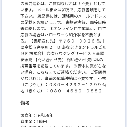
の事前連絡は、ご質問なければ『不要』として
います。 メールまたは郵便で、応募書類をして
下さい。 履歴書には、連絡用のメールアドレス
の記載をお願いします。 書類選考後、面接日時
等連絡します。 ＊オンライン自主応募可、自主
応募の場合はハローワーク紹介状を不要とす
る。 【書類送付先】 〒７６０－００２６ 香川
県高松市磨屋町２－８ あなぶきセントラルビル
９Ｆ 株式会社 穴吹ハウジングサービス 人事課
安永宛 【問い合わせ先】 問い合わせ先は私の
携帯番号を記載しています。 ※安永に繋がらな
い場合、こちらまでご連絡ください。 ご質問等
がなければ、事前の応募連絡は不要です。 小林
（こばやし）：０８０－４２９２－１２９９ 菊
地（きくち） ：０８０－４６５０－０８８２
備考
設立年：昭和58年
資本金：1億円