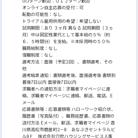
UIJターン歓迎：ＵＩＪターン歓迎
オンライン自主応募の受付：可
転勤の可能性：なし
トライアル雇用併用の希望：希望しない
試用期間：あり ３ヶ月 異なる 試用期間（３ヵ
月）中は固定残業代として基本給の５％（約
６．５時間分）を支給。※本採用時の５０％
職務給制度：なし
復職制度：なし
選考方法：面接（予定2回）、書類選考、その
他
選考結果通知：書類選考後、面接選考後 書類到
着後7日以内 面接後7日以内
求職者への通知方法：求職者マイページに連
絡、求職者マイページに連絡、郵送、電話、E
メール
応募書類等：応募書類等 ハローワーク紹介状、
履歴書（写真貼付）、職務経歴書、応募書類の
送付方法 Eメール、郵送、求職者マイページ 香
川県高松市磨屋町2－8 あなぶきセントラルビ
ル9Ｆ 株式会社穴吹ハウジングサービス人事