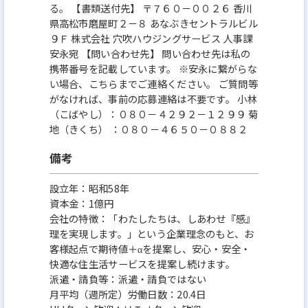
る。 【書類送付先】 〒７６０－００２６ 香川
県高松市磨屋町２－８ あなぶきセントラルビル
９Ｆ 株式会社 穴吹ハウジングサービス 人事課
安永宛 【問い合わせ先】 問い合わせ先は私の
携帯番号を記載しています。 ※安永に繋がらな
い場合、こちらまでご連絡ください。 ご質問等
がなければ、事前の応募連絡は不要です。 小林
（こばやし）：０８０－４２９２－１２９９ 菊
地（きくち） ：０８０－４６５０－０８８２
備考
設立年：昭和58年
資本金：1億円
会社の特徴：「わたしたちは、しあわせ『感』
理を実現します。」という企業理念のもと、お
客様起点で期待値＋αを提案し、安心・安全・
快適な住生活サービスを提案し続けます。
派遣・請負等：派遣・請負ではない
月平均（週所定）労働日数：20.4日