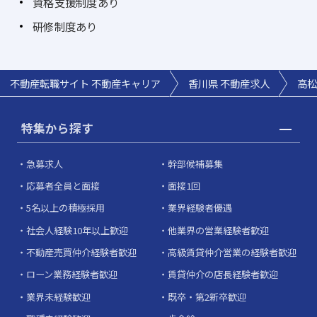
資格支援制度あり
研修制度あり
不動産転職サイト 不動産キャリア
香川県 不動産求人
高松
特集から探す
急募求人
幹部候補募集
応募者全員と面接
面接1回
5名以上の積極採用
業界経験者優遇
社会人経験10年以上歓迎
他業界の営業経験者歓迎
不動産売買仲介経験者歓迎
高級賃貸仲介営業の経験者歓迎
ローン業務経験者歓迎
賃貸仲介の店長経験者歓迎
業界未経験歓迎
既卒・第2新卒歓迎