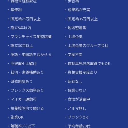
職種未経験歓迎
歩合給
年俸制
成果給が充実
固定給25万円以上
固定給35万円以上
設立5年以内
地域密着型
フランチャイズ加盟店舗
上場企業
設立30年以上
上場企業のグループ会社
英語・中国語を活かせる
学歴不問
宅建取引士歓迎
自動車免許未取得でもOK
社宅・家賃補助あり
資格支援制度あり
研修制度あり
転勤なし
フレックス勤務あり
残業少ない
マイカー通勤可
女性が活躍中
扶養控除内で働ける
ノルマ無し
副業OK
ブランクOK
離職率5％以下
平均年齢20代