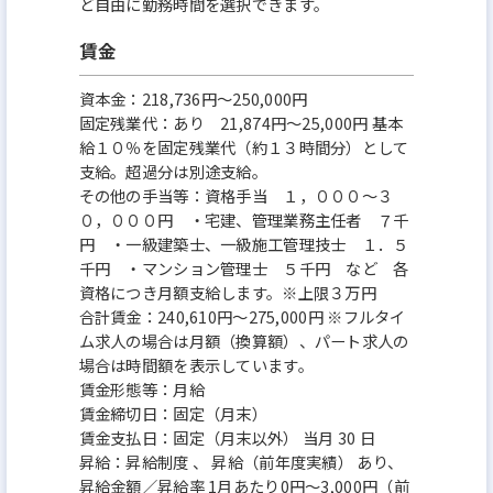
ど自由に勤務時間を選択できます。
賃金
資本金：218,736円〜250,000円
固定残業代：あり 21,874円～25,000円 基本
給１０％を固定残業代（約１３時間分）として
支給。超過分は別途支給。
その他の手当等：資格手当 １，０００～３
０，０００円 ・宅建、管理業務主任者 ７千
円 ・一級建築士、一級施工管理技士 １．５
千円 ・マンション管理士 ５千円 など 各
資格につき月額支給します。※上限３万円
合計賃金：240,610円～275,000円 ※フルタイ
ム求人の場合は月額（換算額）、パート求人の
場合は時間額を表示しています。
賃金形態等：月給
賃金締切日：固定（月末）
賃金支払日：固定（月末以外） 当月 30 日
昇給：昇給制度 、 昇給（前年度実績） あり、
昇給金額／昇給率 1月あたり0円～3,000円（前