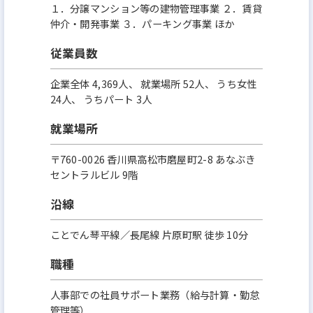
１．分譲マンション等の建物管理事業 ２．賃貸
仲介・開発事業 ３．パーキング事業 ほか
従業員数
企業全体 4,369人、 就業場所 52人、 うち女性
24人、 うちパート 3人
就業場所
〒760-0026 香川県高松市磨屋町2-8 あなぶき
セントラルビル 9階
沿線
ことでん琴平線／長尾線 片原町駅 徒歩 10分
職種
人事部での社員サポート業務（給与計算・勤怠
管理等）