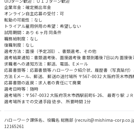
UIJターン歓迎：ＵＩＪターン歓迎
企業年金：確定拠出年金
オンライン自主応募の受付：可
転勤の可能性：なし
トライアル雇用併用の希望：希望しない
試用期間：あり ６ヶ月 同条件
職務給制度：なし
復職制度：なし
選考方法：面接（予定2回）、書類選考、その他
選考結果通知：書類選考後、面接選考後 書類到着後7日以内 面接後
求職者への通知方法：郵送、電話、Eメール
応募書類等：応募書類等 ハローワーク紹介状、履歴書（写真貼付
方法 Eメール、郵送、 郵送の送付場所 〒567-0032 大阪府茨木市西
応募書類の返戻：求人者の責任にて廃棄
選考日時等：随時
選考場所：〒567-0032 大阪府茨木市西駅前町6-26、 最寄り駅 
選考場所までの交通手段 徒歩、 所要時間 1分
ハローワーク課係名、役職名 総務部 (recruit@mishima-corp.co.
12165261