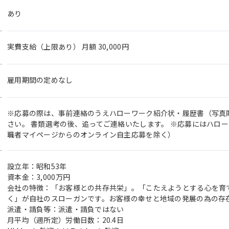
あり
実費支給（上限あり） 月額 30,000円
雇用期間の定めなし
※応募の際は、事前連絡のうえハローワーク紹介状・履歴書（写真
さい。 書類選考の後、追ってご連絡いたします。 ※応募にはハロー
職者マイページからのオンライン自主応募を除く）
設立年：昭和53年
資本金：3,000万円
会社の特徴：「お客様との共存共栄」。「こたえようとする心を育
く」が自社のスローガンです。お客様の幸せと地域の発展の為の存
派遣・請負等：派遣・請負ではない
月平均（週所定）労働日数：20.4日