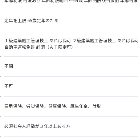
年齢制限 制限あり 年齢制限範囲 〜64歳 年齢制限該当事由 年齢制
定年を上限 65歳定年のため
１級建築施工管理技士 あれば尚可 ２級建築施工管理技士 あれば尚可
自動車運転免許 必須（ＡＴ限定可）
不問
不可
雇用保険、労災保険、健康保険、厚生年金、財形
必須社会人経験が３年以上ある方