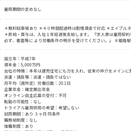
雇用期間の定めなし
＊無料駐車場あり ＊４０時間超過時は割増賃金で対応 ＊エイブル
＊昇給・賞与は、入社１年経過後支給します。 『求人票は雇用契
必ず、書面等に より労働条件の明示を受けてください。』 ＃姫路
設立年：平成7年
資本金：5,000万円
会社の特徴：本年は建売住宅にも力を入れ、従来の仲介をメインに
派遣・請負等：派遣・請負ではない
月平均（週所定）労働日数：20.1日
企業年金：確定拠出年金
オンライン自主応募の受付：不可
転勤の可能性：なし
トライアル雇用併用の希望：希望しない
試用期間：あり ３ヶ月 同条件
職務給制度：なし
復職制度：あり