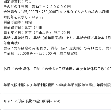
固定残業代：なし
その他の手当等：皆勤手当：２００００円
合計賃金：185,000円～250,000円 ※フルタイム求人の場合は
時間額を表示しています。
賃金形態等：月給
賃金締切日：固定（月末）
賃金支払日：固定（月末以外） 翌月 20 日
昇給：昇給制度 、 昇給（前年度実績） あり、昇給金額／昇給率 1月あた
年度実績）
賞与：賞与制度の有無 あり、 賞与 （前年度実績）の有無 あり、 
与金額 50,000 円 ～ 250,000 円（前年度実績）
休日 その他 週休二日制 その他 6ヶ月経過後の年次有給休暇日数 10
年齢制限 制限あり 年齢制限範囲 〜40歳 年齢制限該当事由 年齢制
キャリア形成 長期の能力開発のため