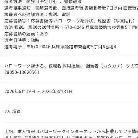
選考方法：面接（予定1回）、書類選考
選考結果通知：書類選考後、面接選考後 書類到着後7日以内 面接後
求職者への通知方法：郵送、電話
応募書類等：応募書類等 ハローワーク紹介状、履歴書（写真貼付
方法 郵送、 郵送の送付場所 〒670-0046 兵庫県姫路市東雲町5丁目
応募書類の返戻：あり
選考日時等：随時
選考場所：〒670-0046 兵庫県姫路市東雲町5丁目6番地4
ハローワーク課係名、役職名 採用担当、 担当者（カタカナ） タガワ
28050-13620561
2026年6月19日 〜 2026年8月31日
2人 増員
上記、求人情報はハローワークインターネットから転載している情
求人番号【28050-13620561】をお控えの上、最寄りのハロー