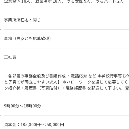
企業全体 18人、 就業場所 18人、 うち女性 9人、 うちパート 2人
事業所所在地と同じ
事務（男女とも応募歓迎）
正社員
・各部署の事務全般及び書類作成 ・電話応対 など ＊学校行事等お
と子育てが両立しやすい求人】 ＊ハローワークを通して応募してく
ク紹介状・履歴書（写真貼付）・職務経歴書 を郵送して下さい。 
9時00分〜18時00分
資本金：185,000円〜250,000円