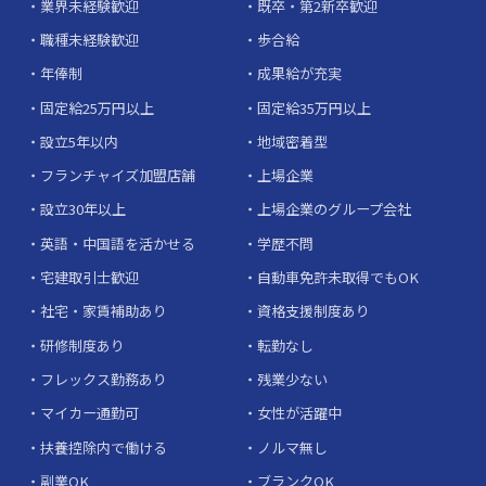
業界未経験歓迎
既卒・第2新卒歓迎
職種未経験歓迎
歩合給
年俸制
成果給が充実
固定給25万円以上
固定給35万円以上
設立5年以内
地域密着型
フランチャイズ加盟店舗
上場企業
設立30年以上
上場企業のグループ会社
英語・中国語を活かせる
学歴不問
宅建取引士歓迎
自動車免許未取得でもOK
社宅・家賃補助あり
資格支援制度あり
研修制度あり
転勤なし
フレックス勤務あり
残業少ない
マイカー通勤可
女性が活躍中
扶養控除内で働ける
ノルマ無し
副業OK
ブランクOK