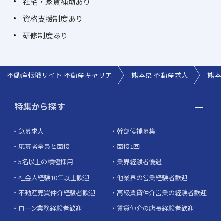
社宅・家賃補助あり
資格支援制度あり
研修制度あり
不動産転職サイト 不動産キャリア
熊本県 不動産求人
熊本
特集から探す
急募求人
幹部候補募集
応募者全員と面接
面接1回
5名以上の積極採用
業界経験者優遇
社会人経験10年以上歓迎
他業界の営業経験者歓迎
不動産売買仲介経験者歓迎
高級賃貸仲介営業の経験者歓迎
ローン業務経験者歓迎
賃貸仲介の店長経験者歓迎