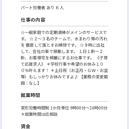
パート労働者 あり ６人
仕事の内容
☆一般家庭での定期清掃がメインのサービスで
す。 ☆２～３名のチームで、水まわり等の汚れ
を 徹底して落とすお掃除です。 ☆９時に出社
して、会社の車で移動します。 １日１軒～２
軒、お客様宅を綺麗にするお仕事です。 《子育
て応援求人》 ＊学校行事や希望のお休み１０
０％叶えます！ ＊土日祝（お正月・ＧＷ・お盆
等）もしっかりお休みですよ♪ 【業務の変更範
囲：なし】
就業時間
変形労働時間制 1か月単位 9時00分〜16時00分
＊就業時間は応相談
賃金