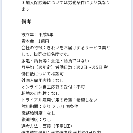
＊加入保険等については労働条件により異なり
ます
備考
設立年：平成6年
資本金：1億円
会社の特徴：きれいをお届けするサービス業と
して、抜群の知名度です。
派遣・請負等：派遣・請負ではない
月平均（週所定）労働日数：週2日～週5日 労
働日数について相談可
外国人雇用実績：なし
オンライン自主応募の受付：不可
転勤の可能性：なし
トライアル雇用併用の希望：希望しない
試用期間：あり ２ヵ月 同条件
職務給制度：なし
復職制度：なし
選考方法：面接（予定1回）
選考結果通知：面接選考後 面接後2日以内