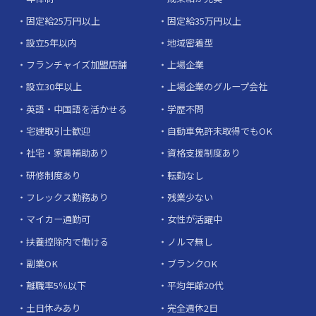
固定給25万円以上
固定給35万円以上
設立5年以内
地域密着型
フランチャイズ加盟店舗
上場企業
設立30年以上
上場企業のグループ会社
英語・中国語を活かせる
学歴不問
宅建取引士歓迎
自動車免許未取得でもOK
社宅・家賃補助あり
資格支援制度あり
研修制度あり
転勤なし
フレックス勤務あり
残業少ない
マイカー通勤可
女性が活躍中
扶養控除内で働ける
ノルマ無し
副業OK
ブランクOK
離職率5％以下
平均年齢20代
土日休みあり
完全週休2日