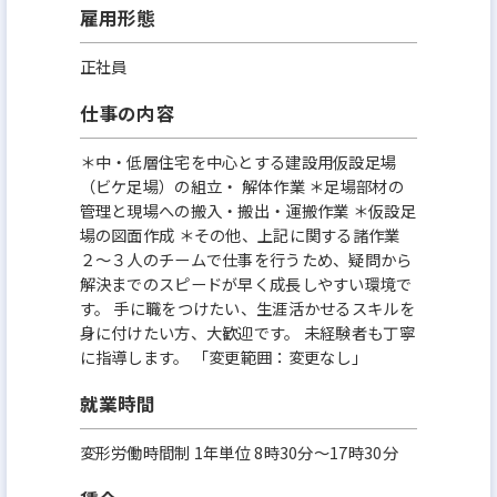
雇用形態
正社員
仕事の内容
＊中・低層住宅を中心とする建設用仮設足場
（ビケ足場）の組立・ 解体作業 ＊足場部材の
管理と現場への搬入・搬出・運搬作業 ＊仮設足
場の図面作成 ＊その他、上記に関する諸作業
２～３人のチームで仕事を行うため、疑問から
解決までのスピードが早く成長しやすい環境で
す。 手に職をつけたい、生涯活かせるスキルを
身に付けたい方、大歓迎です。 未経験者も丁寧
に指導します。 「変更範囲：変更なし」
就業時間
変形労働時間制 1年単位 8時30分〜17時30分