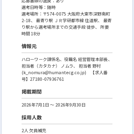
応募書類の返戻：あり
選考日時等：随時
選考場所：〒574-0075 大阪府大東市深野南町
2-18、 最寄り駅 ＪＲ学研都市線 住道駅、 最寄
り駅から選考場所までの交通手段 徒歩、 所要
時間 18分
情報元
ハローワーク課係名、役職名 経営管理本部長、
担当者（カタカナ） ノムラ、 担当者 野村
(k_nomura@humantecg.co.jp) 【求人番
号】27180-07936761
掲載期間
2026年7月1日 〜 2026年9月30日
採用人数
2人 欠員補充