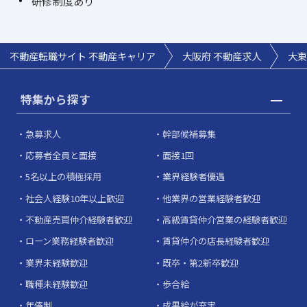
研修制度あり
不動産転職サイト 不動産キャリア
大阪府 不動産求人
大東
特集から探す
急募求人
幹部候補募集
応募者全員と面接
面接1回
5名以上の積極採用
業界経験者優遇
社会人経験10年以上歓迎
他業界の営業経験者歓迎
不動産売買仲介経験者歓迎
高級賃貸仲介営業の経験者歓迎
ローン業務経験者歓迎
賃貸仲介の店長経験者歓迎
業界未経験歓迎
既卒・第2新卒歓迎
職種未経験歓迎
歩合給
年俸制
成果給が充実