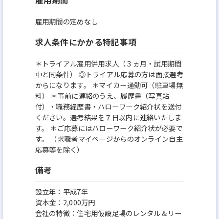
雇用期間の定めなし
求人条件にかかる特記事項
＊トライアル雇用併用求人（３ヵ月・試用期間
中と同条件） ◎トライアル応募の方は面接選考
からになります。 ＊マイカー通勤可（駐車場無
料） ＊事前に連絡のうえ、履歴書（写真貼
付）・職務経歴書・ハローワーク紹介状を送付
ください。選考結果を７日以内に連絡いたしま
す。 ＊ご応募にはハローワーク紹介状が必要で
す。 （求職者マイページからのオンライン自主
応募等を除く）
備考
設立年：平成7年
資本金：2,000万円
会社の特徴：住宅用仮設足場のレンタル＆リー