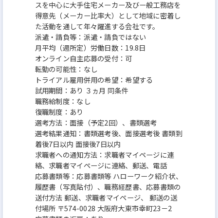
スを中心に大手住宅メーカー及びー般工務店を
得意先（メーカー比率大）として地域に密着し
た活動を通して年々躍進する会社です。
派遣・請負等：派遣・請負ではない
月平均（週所定）労働日数：19.8日
オンライン自主応募の受付：可
転勤の可能性：なし
トライアル雇用併用の希望：希望する
試用期間：あり ３ヵ月 同条件
職務給制度：なし
復職制度：あり
選考方法：面接（予定2回）、書類選考
選考結果通知：書類選考後、面接選考後 書類到
着後7日以内 面接後7日以内
求職者への通知方法：求職者マイページに連
絡、求職者マイページに連絡、郵送、電話
応募書類等：応募書類等 ハローワーク紹介状、
履歴書（写真貼付）、職務経歴書、応募書類の
送付方法 郵送、求職者マイページ、 郵送の送
付場所 〒574-0028 大阪府大東市幸町23－2