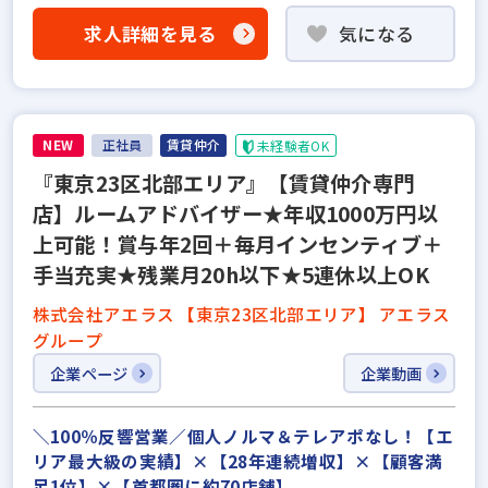
求人詳細を見る
気になる
NEW
正社員
賃貸仲介
未経験者OK
『東京23区北部エリア』【賃貸仲介専門
店】ルームアドバイザー★年収1000万円以
上可能！賞与年2回＋毎月インセンティブ＋
手当充実★残業月20h以下★5連休以上OK
株式会社アエラス 【東京23区北部エリア】 アエラス
グループ
企業ページ
企業動画
＼100％反響営業／個人ノルマ＆テレアポなし！【エ
リア最大級の実績】×【28年連続増収】×【顧客満
足1位】×【首都圏に約70店舗】