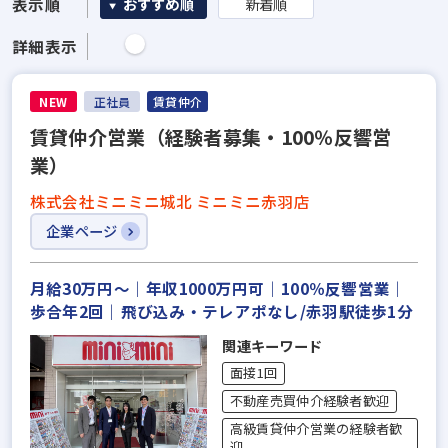
表示順
おすすめ順
新着順
詳細表示
NEW
正社員
賃貸仲介
賃貸仲介営業（経験者募集・100％反響営
業）
株式会社ミニミニ城北 ミニミニ赤羽店
企業ページ
月給30万円～｜年収1000万円可｜100％反響営業｜
歩合年2回｜飛び込み・テレアポなし/赤羽駅徒歩1分
関連キーワード
面接1回
不動産売買仲介経験者歓迎
高級賃貸仲介営業の経験者歓
迎