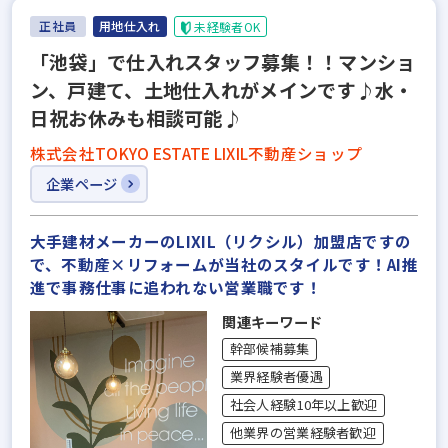
正社員
用地仕入れ
未経験者OK
「池袋」で仕入れスタッフ募集！！マンショ
ン、戸建て、土地仕入れがメインです♪水・
日祝お休みも相談可能♪
株式会社TOKYO ESTATE LIXIL不動産ショップ
企業ページ
大手建材メーカーのLIXIL（リクシル）加盟店ですの
で、不動産×リフォームが当社のスタイルです！AI推
進で事務仕事に追われない営業職です！
関連キーワード
幹部候補募集
業界経験者優遇
社会人経験10年以上歓迎
他業界の営業経験者歓迎