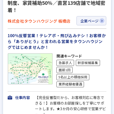
制度、家賃補助50％／直営139店舗で地域密
着！
株式会社タウンハウジング 板橋店
企業ページ
100％反響営業！テレアポ・飛び込みナシ！お客様か
ら「ありがとう」と言われる営業をタウンハウジン
グではじめませんか！
関連キーワード
急募求人
幹部候補募集
面接1回
5名以上の積極採用
業界経験者優遇
仕事内容
【完全反響型だから、お客様対応に専念で
きる！】お客様のお部屋探しを丁寧にサポ
ートします。★3か月の安心研修で営業デビ