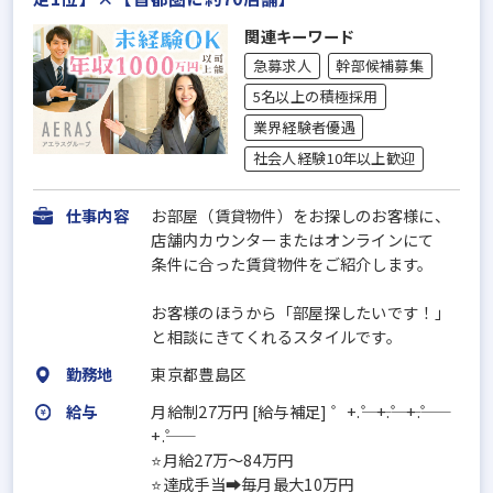
関連キーワード
急募求人
幹部候補募集
5名以上の積極採用
業界経験者優遇
社会人経験10年以上歓迎
仕事内容
お部屋（賃貸物件）をお探しのお客様に、
店舗内カウンターまたはオンラインにて
条件に合った賃貸物件をご紹介します。
お客様のほうから「部屋探したいです！」
と相談にきてくれるスタイルです。
勤務地
東京都豊島区
給与
月給制27万円 [給与補足] ゜+.――゜+.――゜+.――゜
+.――゜
⭐月給27万～84万円
⭐達成手当➡毎月最大10万円