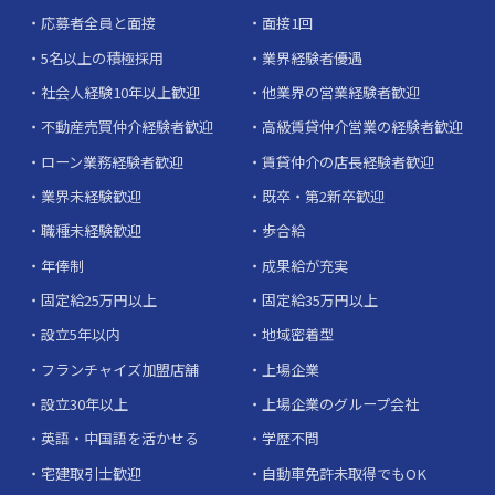
応募者全員と面接
面接1回
5名以上の積極採用
業界経験者優遇
社会人経験10年以上歓迎
他業界の営業経験者歓迎
不動産売買仲介経験者歓迎
高級賃貸仲介営業の経験者歓迎
ローン業務経験者歓迎
賃貸仲介の店長経験者歓迎
業界未経験歓迎
既卒・第2新卒歓迎
職種未経験歓迎
歩合給
年俸制
成果給が充実
固定給25万円以上
固定給35万円以上
設立5年以内
地域密着型
フランチャイズ加盟店舗
上場企業
設立30年以上
上場企業のグループ会社
英語・中国語を活かせる
学歴不問
宅建取引士歓迎
自動車免許未取得でもOK