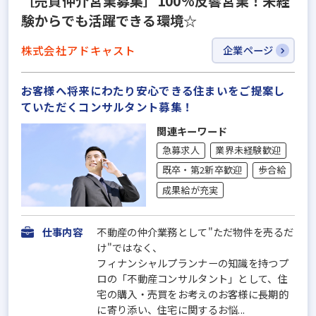
［売買仲介営業募集］100%反響営業！未経
験からでも活躍できる環境☆
株式会社アドキャスト
企業ページ
お客様へ将来にわたり安心できる住まいをご提案し
ていただくコンサルタント募集！
関連キーワード
急募求人
業界未経験歓迎
既卒・第2新卒歓迎
歩合給
成果給が充実
仕事内容
不動産の仲介業務として"ただ物件を売るだ
け"ではなく、
フィナンシャルプランナーの知識を持つプ
ロの「不動産コンサルタント」として、住
宅の購入・売買をお考えのお客様に長期的
に寄り添い、住宅に関するお悩...