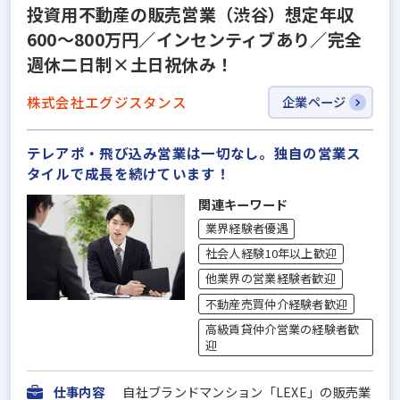
投資用不動産の販売営業（渋谷）想定年収
600～800万円／インセンティブあり／完全
週休二日制×土日祝休み！
株式会社エグジスタンス
企業ページ
テレアポ・飛び込み営業は一切なし。独自の営業ス
タイルで成長を続けています！
関連キーワード
業界経験者優遇
社会人経験10年以上歓迎
他業界の営業経験者歓迎
不動産売買仲介経験者歓迎
高級賃貸仲介営業の経験者歓
迎
仕事内容
自社ブランドマンション「LEXE」の販売業