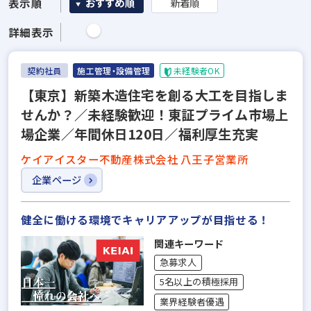
表示順
おすすめ順
新着順
詳細表示
契約社員
施工管理・設備管理
未経験者OK
【東京】新築木造住宅を創る大工を目指しま
せんか？／未経験歓迎！東証プライム市場上
場企業／年間休日120日／福利厚生充実
ケイアイスター不動産株式会社 八王子営業所
企業ページ
健全に働ける環境でキャリアアップが目指せる！
関連キーワード
急募求人
5名以上の積極採用
業界経験者優遇