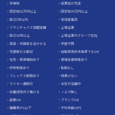
年俸制
成果給が充実
固定給25万円以上
固定給35万円以上
設立5年以内
地域密着型
フランチャイズ加盟店舗
上場企業
設立30年以上
上場企業のグループ会社
英語・中国語を活かせる
学歴不問
宅建取引士歓迎
自動車免許未取得でもOK
社宅・家賃補助あり
資格支援制度あり
研修制度あり
転勤なし
フレックス勤務あり
残業少ない
マイカー通勤可
女性が活躍中
扶養控除内で働ける
ノルマ無し
副業OK
ブランクOK
離職率5％以下
平均年齢20代