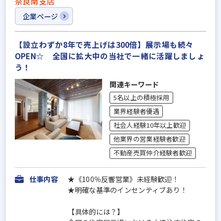
奈良南支店
企業ページ
【設立わずか8年で売上げは300倍】展示場も続々
OPEN☆ 全国に拡大中の当社で一緒に活躍しましょ
う！
関連キーワード
5名以上の積極採用
業界経験者優遇
社会人経験10年以上歓迎
他業界の営業経験者歓迎
不動産売買仲介経験者歓迎
仕事内容
★《100％反響営業》未経験歓迎！
★明確な基準のインセンティブあり！
【具体的には？】