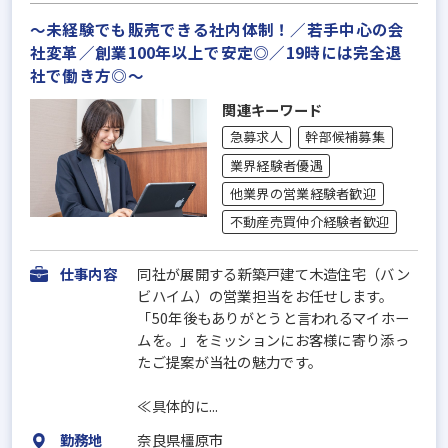
～未経験でも販売できる社内体制！／若手中心の会
社変革／創業100年以上で安定◎／19時には完全退
社で働き方◎～
関連キーワード
急募求人
幹部候補募集
業界経験者優遇
他業界の営業経験者歓迎
不動産売買仲介経験者歓迎
仕事内容
同社が展開する新築戸建て木造住宅（バン
ビハイム）の営業担当をお任せします。
「50年後もありがとうと言われるマイホー
ムを。」をミッションにお客様に寄り添っ
たご提案が当社の魅力です。
≪具体的に...
勤務地
奈良県橿原市