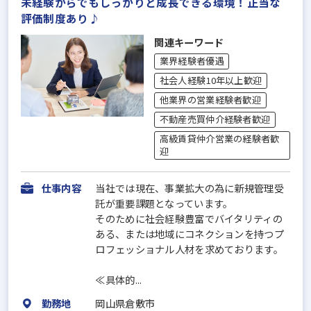
未経験からでもしっかりと成長できる環境！正当な
評価制度あり♪
関連キーワード
業界経験者優遇
社会人経験10年以上歓迎
他業界の営業経験者歓迎
不動産売買仲介経験者歓迎
高級賃貸仲介営業の経験者歓
迎
仕事内容
当社では現在、事業拡大の為に新規管理受
託が重要課題となっています。
そのために社会経験豊富でバイタリティの
ある、または地域にコネクションを持つプ
ロフェッショナル人材を求めております。
≪具体的...
勤務地
岡山県倉敷市