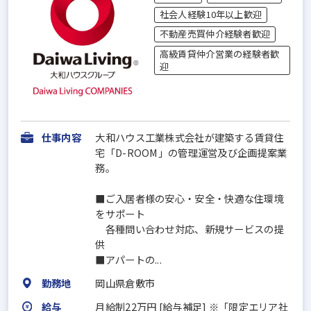
社会人経験10年以上歓迎
不動産売買仲介経験者歓迎
高級賃貸仲介営業の経験者歓
迎
仕事内容
大和ハウス工業株式会社が建築する賃貸住
宅「D-ROOM」の管理運営及び企画提案業
務。
■ご入居者様の安心・安全・快適な住環境
をサポート
各種問い合わせ対応、新規サービスの提
供
■アパートの...
勤務地
岡山県倉敷市
給与
月給制22万円 [給与補足] ※「限定エリア社