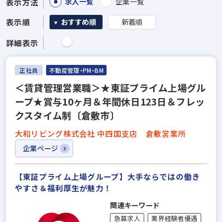
求人一覧
企業一覧
表示方法
表示順
おすすめ順
新着順
詳細表示
正社員
不動産管理・PM・BM
＜賃貸管理営業職＞★東証プライム上場グル
ープ★賞与10ヶ月＆年間休日123日＆フレッ
クスタイム制〔倉敷市〕
大和リビング株式会社 中四国支店 倉敷営業所
企業ページ
【東証プライム上場グループ】大手ならではの働き
やすさ＆福利厚⽣が魅力！
関連キーワード
急募求人
業界経験者優遇