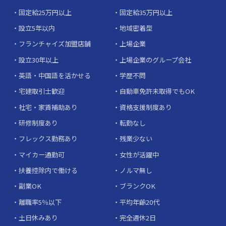
固定給25万円以上
固定給35万円以上
設立5年以内
地域密着型
フランチャイズ加盟店舗
上場企業
設立30年以上
上場企業のグループ会社
英語・中国語を活かせる
学歴不問
宅建取引士歓迎
自動車免許未取得でもOK
社宅・家賃補助あり
資格支援制度あり
研修制度あり
転勤なし
フレックス勤務あり
残業少ない
マイカー通勤可
女性が活躍中
扶養控除内で働ける
ノルマ無し
副業OK
ブランクOK
離職率5％以下
平均年齢20代
土日休みあり
完全週休2日