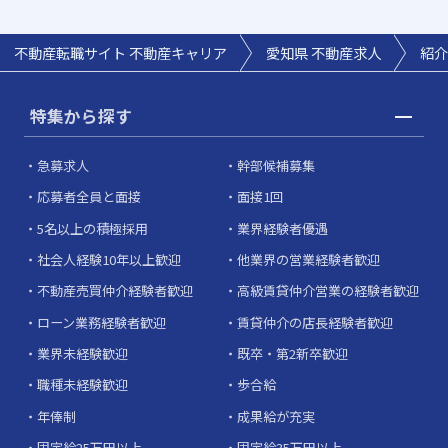
不動産転職サイト 不動産キャリア
愛知県
不動産求人
紹介
特集から探す
急募求人
幹部候補募集
応募者全員と面接
面接1回
5名以上の積極採用
業界経験者優遇
社会人経験10年以上歓迎
他業界の営業経験者歓迎
不動産売買仲介経験者歓迎
高級賃貸仲介営業の経験者歓迎
ローン業務経験者歓迎
賃貸仲介の店長経験者歓迎
業界未経験歓迎
既卒・第2新卒歓迎
職種未経験歓迎
歩合給
年俸制
成果給が充実
固定給25万円以上
固定給35万円以上