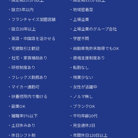
設立5年以内
地域密着型
フランチャイズ加盟店舗
上場企業
設立30年以上
上場企業のグループ会社
英語・中国語を活かせる
学歴不問
宅建取引士歓迎
自動車免許未取得でもOK
社宅・家賃補助あり
資格支援制度あり
研修制度あり
転勤なし
フレックス勤務あり
残業少ない
マイカー通勤可
女性が活躍中
扶養控除内で働ける
ノルマ無し
副業OK
ブランクOK
離職率5％以下
平均年齢20代
土日休みあり
完全週休2日
休日シフト制
年間休日120日以上