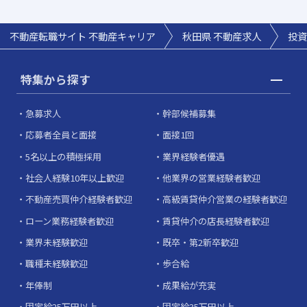
不動産転職サイト 不動産キャリア
秋田県
不動産求人
投資
特集から探す
急募求人
幹部候補募集
応募者全員と面接
面接1回
5名以上の積極採用
業界経験者優遇
社会人経験10年以上歓迎
他業界の営業経験者歓迎
不動産売買仲介経験者歓迎
高級賃貸仲介営業の経験者歓迎
ローン業務経験者歓迎
賃貸仲介の店長経験者歓迎
業界未経験歓迎
既卒・第2新卒歓迎
職種未経験歓迎
歩合給
年俸制
成果給が充実
固定給25万円以上
固定給35万円以上