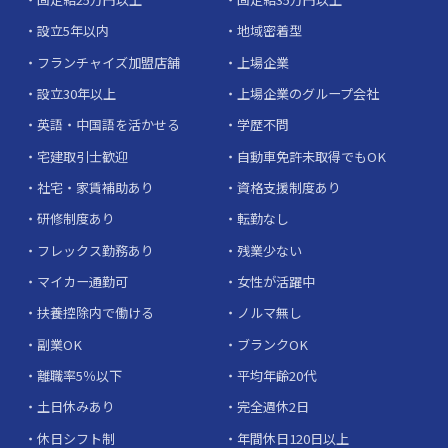
設立5年以内
地域密着型
フランチャイズ加盟店舗
上場企業
設立30年以上
上場企業のグループ会社
英語・中国語を活かせる
学歴不問
宅建取引士歓迎
自動車免許未取得でもOK
社宅・家賃補助あり
資格支援制度あり
研修制度あり
転勤なし
フレックス勤務あり
残業少ない
マイカー通勤可
女性が活躍中
扶養控除内で働ける
ノルマ無し
副業OK
ブランクOK
離職率5％以下
平均年齢20代
土日休みあり
完全週休2日
休日シフト制
年間休日120日以上