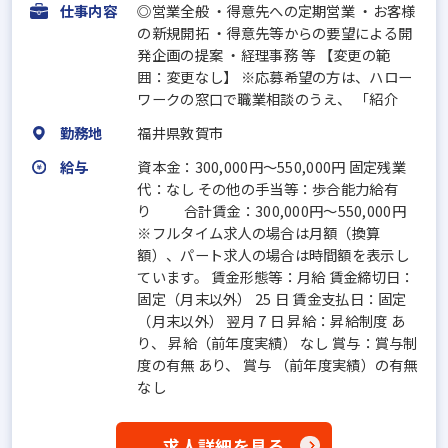
仕事内容
◎営業全般 ・得意先への定期営業 ・お客様
の新規開拓 ・得意先等からの要望による開
発企画の提案 ・経理事務 等 【変更の範
囲：変更なし】 ※応募希望の方は、ハロー
ワークの窓口で職業相談のうえ、 「紹介
勤務地
福井県敦賀市
給与
資本金：300,000円〜550,000円 固定残業
代：なし その他の手当等：歩合能力給有
り 合計賃金：300,000円～550,000円
※フルタイム求人の場合は月額（換算
額）、パート求人の場合は時間額を表示し
ています。 賃金形態等：月給 賃金締切日：
固定（月末以外） 25 日 賃金支払日：固定
（月末以外） 翌月 7 日 昇給：昇給制度 あ
り、 昇給（前年度実績） なし 賞与：賞与制
度の有無 あり、 賞与 （前年度実績）の有無
なし
求人詳細を見る