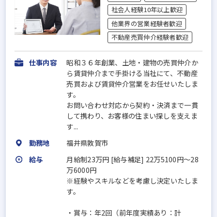
社会人経験10年以上歓迎
他業界の営業経験者歓迎
不動産売買仲介経験者歓迎
仕事内容
昭和３６年創業、土地・建物の売買仲介か
ら賃貸仲介まで手掛ける当社にて、不動産
売買および賃貸仲介営業をお任せいたしま
す。
お問い合わせ対応から契約・決済まで一貫
して携わり、お客様の住まい探しを支えま
す...
勤務地
福井県敦賀市
給与
月給制23万円 [給与補足] 22万5100円～28
万6000円
※経験やスキルなどを考慮し決定いたしま
す。
・賞与：年2回（前年度実績あり：計