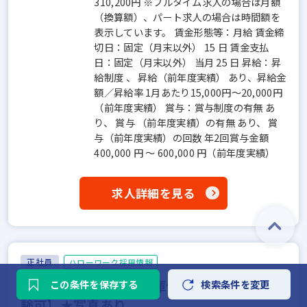
310,200円 ※フルタイム求人の場合は月額
（換算額）、パート求人の場合は時間額を
表示しています。 賃金形態等：月給 賃金締
切日：固定（月末以外） 15 日 賃金支払
日：固定（月末以外） 当月 25 日 昇給：昇
給制度 、 昇給（前年度実績） あり、昇給金
額／昇給率 1月あたり15,000円～20,000円
（前年度実績） 賞与：賞与制度の有無 あ
り、 賞与 （前年度実績）の有無 あり、 賞
与（前年度実績）の回数 年2回賞与金額
400,000 円 ～ 600,000 円（前年度実績）
求人詳細を見る
正社員
ハローワーク採用情報
足場レンタル会社の倉庫作業スタッフ【未経
この条件を保存する
検索条件を変更
験可】★写真あり