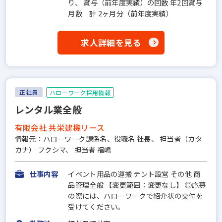
り、 賞与（前年度実績）の回数 年2回賞与
月数 計 2ヶ月分（前年度実績）
求人詳細を見る
正社員
ハローワーク採用情報
レンタル業全般
有限会社 共栄建機リース
情報元：ハローワーク課係名、役職名 社長、 担当者（カタ
カナ） フクシマ、 担当者 福嶋
仕事内容
イベント用品の運搬 テント設営 その他 商
品管理全般 【変更範囲：変更なし】 ◎応募
の際には、ハローワークで紹介状の交付を
受けてください。