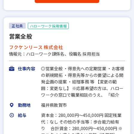
正社員
ハローワーク採用情報
営業全般
フクケンリース 株式会社
情報元：ハローワーク課係名、役職名 採用担当
仕事内容
◎営業全般 ・得意先への定期営業 ・お客様
の新規開拓 ・得意先等からの要望による開
発企画の提案 ・経理事務 等 【変更の範
囲：変更なし】 ※応募希望の方は、ハロー
ワークの窓口で職業相談のうえ、 「紹介
勤務地
福井県敦賀市
給与
資本金：280,000円〜450,000円 固定残業
代：なし その他の手当等：歩合能力給有
り 合計賃金：280,000円～450,000円 ※