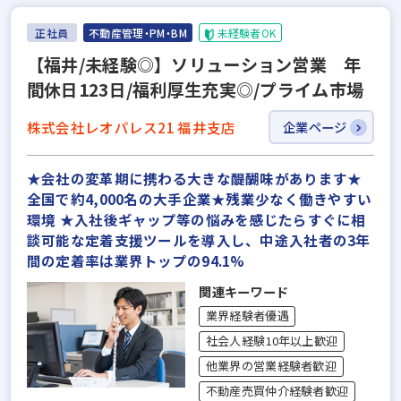
正社員
不動産管理・PM・BM
未経験者OK
【福井/未経験◎】ソリューション営業 年
間休日123日/福利厚生充実◎/プライム市場
株式会社レオパレス21 福井支店
企業ページ
★会社の変革期に携わる大きな醍醐味があります★
全国で約4,000名の大手企業★残業少なく働きやすい
環境 ★入社後ギャップ等の悩みを感じたらすぐに相
談可能な定着支援ツールを導入し、中途入社者の3年
間の定着率は業界トップの94.1%
関連キーワード
業界経験者優遇
社会人経験10年以上歓迎
他業界の営業経験者歓迎
不動産売買仲介経験者歓迎