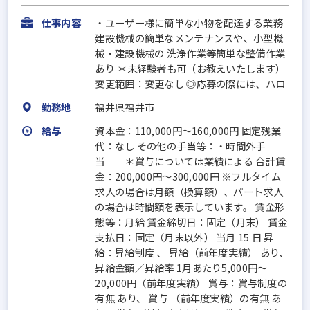
仕事内容
・ユーザー様に簡単な小物を配達する業務
建設機械の簡単なメンテナンスや、小型機
械・建設機械の 洗浄作業等簡単な整備作業
あり ＊未経験者も可（お教えいたします）
変更範囲：変更なし ◎応募の際には、ハロ
勤務地
福井県福井市
給与
資本金：110,000円〜160,000円 固定残業
代：なし その他の手当等：・時間外手
当 ＊賞与については業績による 合計賃
金：200,000円～300,000円 ※フルタイム
求人の場合は月額（換算額）、パート求人
の場合は時間額を表示しています。 賃金形
態等：月給 賃金締切日：固定（月末） 賃金
支払日：固定（月末以外） 当月 15 日 昇
給：昇給制度 、 昇給（前年度実績） あり、
昇給金額／昇給率 1月あたり5,000円～
20,000円（前年度実績） 賞与：賞与制度の
有無 あり、 賞与 （前年度実績）の有無 あ