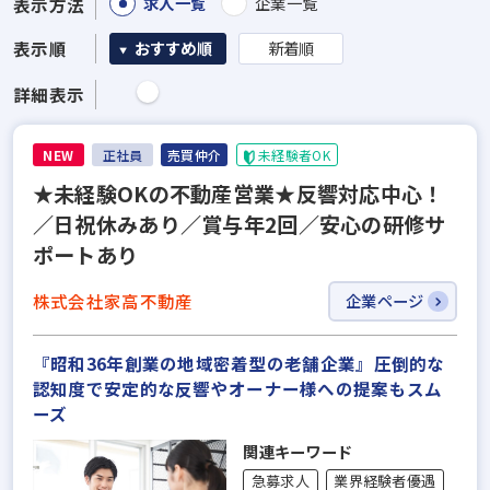
求人一覧
企業一覧
表示方法
表示順
おすすめ順
新着順
詳細表示
NEW
正社員
売買仲介
未経験者OK
★未経験OKの不動産営業★反響対応中心！
／日祝休みあり／賞与年2回／安心の研修サ
ポートあり
株式会社家高不動産
企業ページ
『昭和36年創業の地域密着型の老舗企業』圧倒的な
認知度で安定的な反響やオーナー様への提案もスム
ーズ
関連キーワード
急募求人
業界経験者優遇