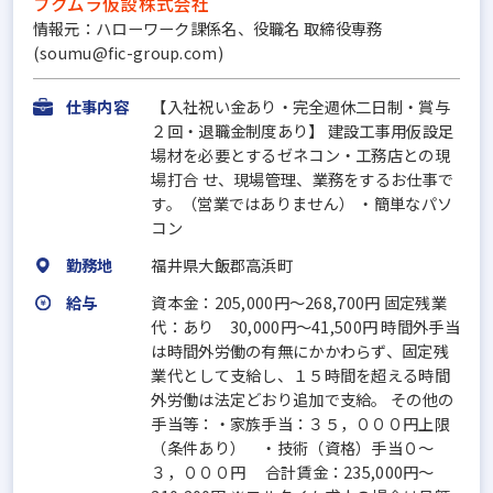
フクムラ仮設株式会社
情報元：ハローワーク課係名、役職名 取締役専務
(soumu@fic-group.com)
仕事内容
【入社祝い金あり・完全週休二日制・賞与
２回・退職金制度あり】 建設工事用仮設足
場材を必要とするゼネコン・工務店との現
場打合 せ、現場管理、業務をするお仕事で
す。（営業ではありません） ・簡単なパソ
コン
勤務地
福井県大飯郡高浜町
給与
資本金：205,000円〜268,700円 固定残業
代：あり 30,000円～41,500円 時間外手当
は時間外労働の有無にかかわらず、固定残
業代として支給し、１５時間を超える時間
外労働は法定どおり追加で支給。 その他の
手当等：・家族手当：３５，０００円上限
（条件あり） ・技術（資格）手当０～
３，０００円 合計賃金：235,000円～