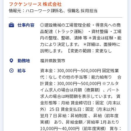
フクケンリース 株式会社
情報元：ハローワーク課係名、役職名 採用担当
仕事内容
◎建設機械の工場管理全般 ・得意先への商
品配達（トラック運転） ・資材整備 ・工場
内の整理、整頓、清掃 等 ＊賃金は経験・能
力により決定します。 ＊詳細は、面接時に
説明します。 【変更の範囲：変更なし
勤務地
福井県敦賀市
給与
資本金：300,000円〜500,000円 固定残業
代：なし その他の手当等：能力給有り 合
計賃金：300,000円～500,000円 ※フルタ
イム求人の場合は月額（換算額）、パート
求人の場合は時間額を表示しています。 賃
金形態等：月給 賃金締切日：固定（月末以
外） 25 日 賃金支払日：固定（月末以外）
翌月 7 日 昇給：昇給制度 、 昇給（前年度
実績） あり、昇給金額／昇給率 1月あたり
10,000円～40,000円（前年度実績） 賞与：