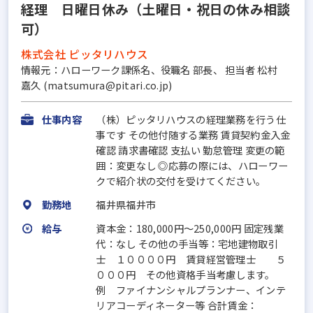
経理 日曜日休み（土曜日・祝日の休み相談
可）
株式会社 ピッタリハウス
情報元：ハローワーク課係名、役職名 部長、 担当者 松村
嘉久 (matsumura@pitari.co.jp)
仕事内容
（株）ピッタリハウスの経理業務を行う仕
事です その他付随する業務 賃貸契約金入金
確認 請求書確認 支払い 勤怠管理 変更の範
囲：変更なし ◎応募の際には、ハローワー
クで紹介状の交付を受けてください。
勤務地
福井県福井市
給与
資本金：180,000円〜250,000円 固定残業
代：なし その他の手当等：宅地建物取引
士 １００００円 賃貸経営管理士 ５
０００円 その他資格手当考慮します。
例 ファイナンシャルプランナー、インテ
リアコーディネーター等 合計賃金：