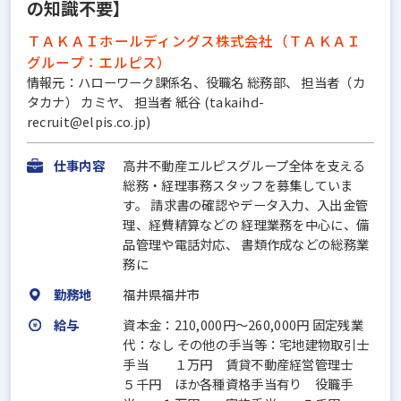
の知識不要】
ＴＡＫＡＩホールディングス株式会社（ＴＡＫＡＩ
グループ：エルピス）
情報元：ハローワーク課係名、役職名 総務部、 担当者（カ
タカナ） カミヤ、 担当者 紙谷 (takaihd-
recruit@elpis.co.jp)
仕事内容
高井不動産エルピスグループ全体を支える
総務・経理事務スタッフを募集していま
す。 請求書の確認やデータ入力、入出金管
理、経費精算などの 経理業務を中心に、備
品管理や電話対応、 書類作成などの総務業
務に
勤務地
福井県福井市
給与
資本金：210,000円〜260,000円 固定残業
代：なし その他の手当等：宅地建物取引士
手当 １万円 賃貸不動産経営管理士
５千円 ほか各種資格手当有り 役職手