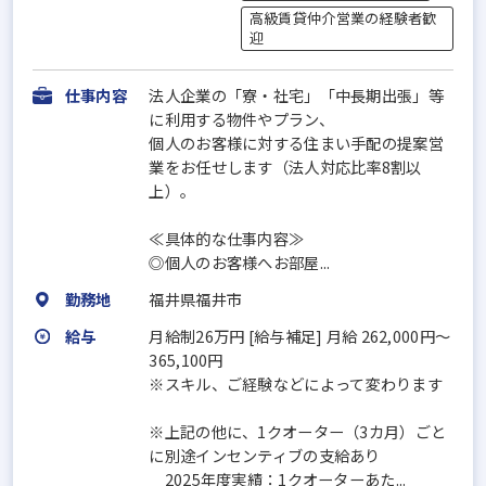
高級賃貸仲介営業の経験者歓
迎
仕事内容
法人企業の「寮・社宅」「中長期出張」等
に利用する物件やプラン、
個人のお客様に対する住まい手配の提案営
業をお任せします（法人対応比率8割以
上）。
≪具体的な仕事内容≫
◎個人のお客様へお部屋...
勤務地
福井県福井市
給与
月給制26万円 [給与補足] 月給 262,000円～
365,100円
※スキル、ご経験などによって変わります
※上記の他に、1クオーター（3カ月）ごと
に別途インセンティブの支給あり
2025年度実績：1クオーターあた...