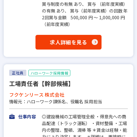
賞与制度の有無 あり、 賞与 （前年度実績）
の有無 あり、 賞与（前年度実績）の回数 年
2回賞与金額 500,000 円 ～ 1,000,000 円
（前年度実績）
求人詳細を見る
正社員
ハローワーク採用情報
工場責任者【幹部候補】
フクケンリース 株式会社
情報元：ハローワーク課係名、役職名 採用担当
仕事内容
◎建設機械の工場管理全般 ・得意先への商
品配達（トラック運転） ・資材整備 ・工場
内の整理、整頓、清掃 等 ＊賃金は経験・能
力により決定します。 ＊詳細は、面接時に