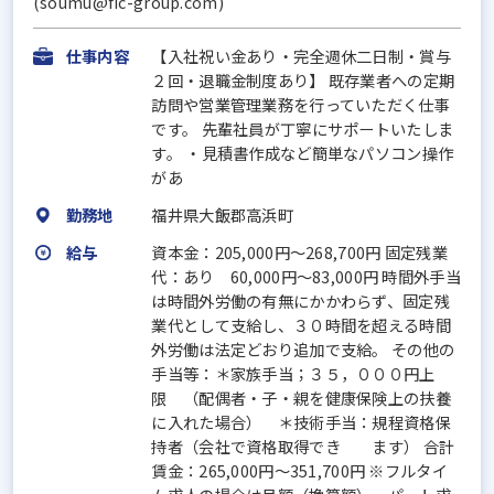
(soumu@fic-group.com)
仕事内容
【入社祝い金あり・完全週休二日制・賞与
２回・退職金制度あり】 既存業者への定期
訪問や営業管理業務を行っていただく仕事
です。 先輩社員が丁寧にサポートいたしま
す。 ・見積書作成など簡単なパソコン操作
があ
勤務地
福井県大飯郡高浜町
給与
資本金：205,000円〜268,700円 固定残業
代：あり 60,000円～83,000円 時間外手当
は時間外労働の有無にかかわらず、固定残
業代として支給し、３０時間を超える時間
外労働は法定どおり追加で支給。 その他の
手当等：＊家族手当；３５，０００円上
限 （配偶者・子・親を健康保険上の扶養
に入れた場合） ＊技術手当：規程資格保
持者（会社で資格取得でき ます） 合計
賃金：265,000円～351,700円 ※フルタイ