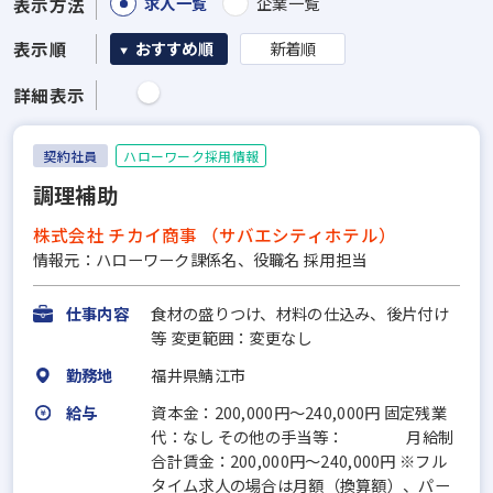
求人一覧
企業一覧
表示方法
表示順
おすすめ順
新着順
詳細表示
契約社員
ハローワーク採用情報
調理補助
株式会社 チカイ商事 （サバエシティホテル）
情報元：ハローワーク課係名、役職名 採用担当
仕事内容
食材の盛りつけ、材料の仕込み、後片付け
等 変更範囲：変更なし
勤務地
福井県鯖江市
給与
資本金：200,000円〜240,000円 固定残業
代：なし その他の手当等： 月給制
合計賃金：200,000円～240,000円 ※フル
タイム求人の場合は月額（換算額）、パー