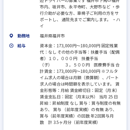
迎ドライバーの募集です 福井市下馬⇔福井
市内、坂井市、永平寺町、大野市など ・歩
行介助が必要な方、車椅子ご利用の方をサ
ポートし、 通院先までご案内します。 ・ハ
イ
勤務地
福井県福井市
給与
資本金：173,000円〜180,000円 固定残業
代：なし その他の手当等：扶養手当（配偶
者）１０，０００円 扶養手当
（子） ３，５００円 医療費手当 合
計賃金：173,000円～180,000円 ※フルタ
イム求人の場合は月額（換算額）、パート
求人の場合は時間額を表示しています。 賃
金形態等：月給 賃金締切日：固定（月末）
賃金支払日：固定（月末以外） 当月 25 日
昇給：昇給制度 なし 賞与：賞与制度の有無
あり、 賞与 （前年度実績）の有無 あり、
賞与（前年度実績）の回数 年2回賞与月
数 計 3.5ヶ月分（前年度実績）