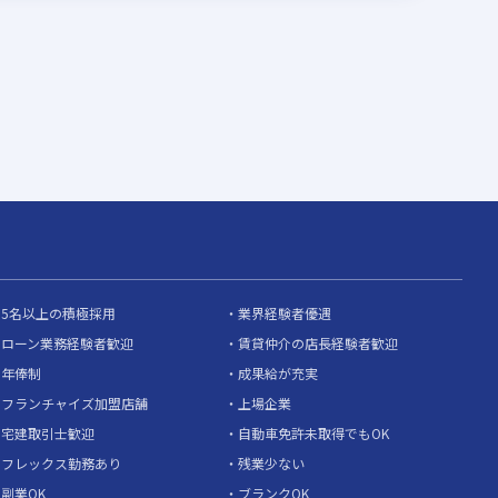
5名以上の積極採用
業界経験者優遇
ローン業務経験者歓迎
賃貸仲介の店長経験者歓迎
年俸制
成果給が充実
フランチャイズ加盟店舗
上場企業
宅建取引士歓迎
自動車免許未取得でもOK
フレックス勤務あり
残業少ない
副業OK
ブランクOK