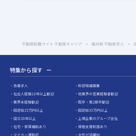
不動産転職サイト 不動産キャリア
福井県
不動産求人
特集から探す
急募求人
幹部候補募集
社会人経験10年以上歓迎
他業界の営業経験者歓迎
業界未経験歓迎
既卒・第2新卒歓迎
固定給25万円以上
固定給35万円以上
設立30年以上
上場企業のグループ会社
社宅・家賃補助あり
資格支援制度あり
マイカー通勤可
女性が活躍中