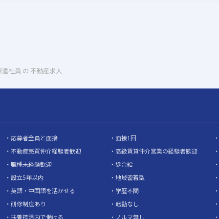
派遣社員 の 不動産求人
応募者全員と面接
面接1回
不動産売買仲介経験者歓迎
高級賃貸仲介営業の経験者歓迎
職種未経験歓迎
歩合給
設立5年以内
地域密着型
英語・中国語を活かせる
学歴不問
研修制度あり
転勤なし
扶養控除内で働ける
ノルマ無し