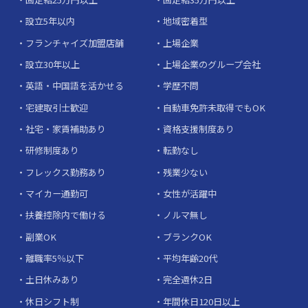
設立5年以内
地域密着型
フランチャイズ加盟店舗
上場企業
設立30年以上
上場企業のグループ会社
英語・中国語を活かせる
学歴不問
宅建取引士歓迎
自動車免許未取得でもOK
社宅・家賃補助あり
資格支援制度あり
研修制度あり
転勤なし
フレックス勤務あり
残業少ない
マイカー通勤可
女性が活躍中
扶養控除内で働ける
ノルマ無し
副業OK
ブランクOK
離職率5％以下
平均年齢20代
土日休みあり
完全週休2日
休日シフト制
年間休日120日以上