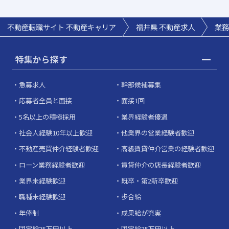
不動産転職サイト 不動産キャリア
福井県
不動産求人
業務
特集から探す
急募求人
幹部候補募集
応募者全員と面接
面接1回
5名以上の積極採用
業界経験者優遇
社会人経験10年以上歓迎
他業界の営業経験者歓迎
不動産売買仲介経験者歓迎
高級賃貸仲介営業の経験者歓迎
ローン業務経験者歓迎
賃貸仲介の店長経験者歓迎
業界未経験歓迎
既卒・第2新卒歓迎
職種未経験歓迎
歩合給
年俸制
成果給が充実
固定給25万円以上
固定給35万円以上