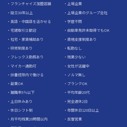
フランチャイズ加盟店舗
上場企業
設立30年以上
上場企業のグループ会社
英語・中国語を活かせる
学歴不問
宅建取引士歓迎
自動車免許未取得でもOK
社宅・家賃補助あり
資格支援制度あり
研修制度あり
転勤なし
フレックス勤務あり
残業少ない
マイカー通勤可
女性が活躍中
扶養控除内で働ける
ノルマ無し
副業OK
ブランクOK
離職率5％以下
平均年齢20代
土日休みあり
完全週休2日
休日シフト制
年間休日120日以上
月平均残業20時間以内
反響営業