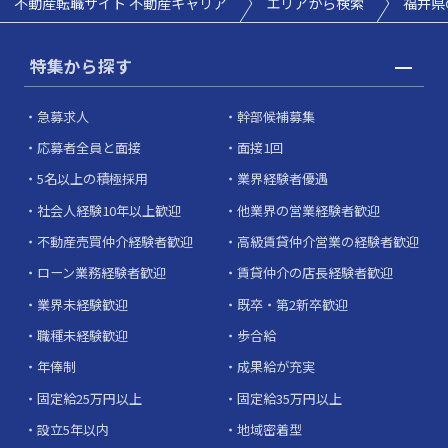
不動産転職サイト 不動産キャリア
エリアから検索
福井県
特集から探す
急募求人
幹部候補募集
応募者全員と面接
面接1回
5名以上の積極採用
業界経験者優遇
社会人経験10年以上歓迎
他業界の営業経験者歓迎
不動産売買仲介経験者歓迎
高級賃貸仲介営業の経験者歓迎
ローン業務経験者歓迎
賃貸仲介の店長経験者歓迎
業界未経験歓迎
既卒・第2新卒歓迎
職種未経験歓迎
歩合給
年俸制
成果給が充実
固定給25万円以上
固定給35万円以上
設立5年以内
地域密着型