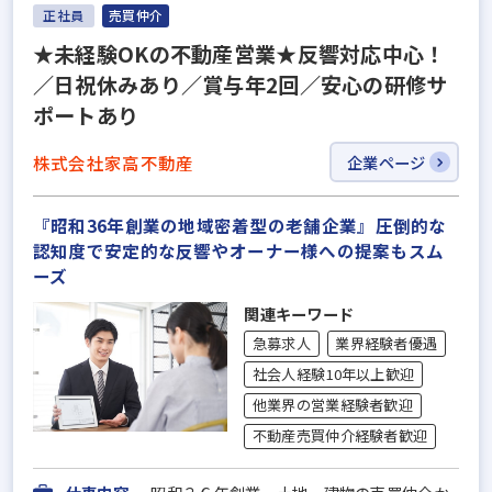
正社員
売買仲介
★未経験OKの不動産営業★反響対応中心！
／日祝休みあり／賞与年2回／安心の研修サ
ポートあり
株式会社家高不動産
企業ページ
『昭和36年創業の地域密着型の老舗企業』圧倒的な
認知度で安定的な反響やオーナー様への提案もスム
ーズ
関連キーワード
急募求人
業界経験者優遇
社会人経験10年以上歓迎
他業界の営業経験者歓迎
不動産売買仲介経験者歓迎