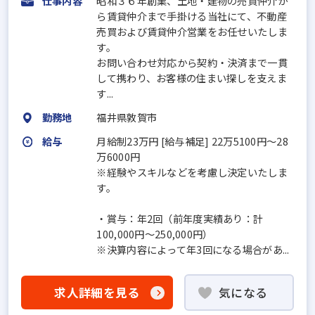
仕事内容
昭和３６年創業、土地・建物の売買仲介か
ら賃貸仲介まで手掛ける当社にて、不動産
売買および賃貸仲介営業をお任せいたしま
す。
お問い合わせ対応から契約・決済まで一貫
して携わり、お客様の住まい探しを支えま
す...
勤務地
福井県敦賀市
給与
月給制23万円 [給与補足] 22万5100円～28
万6000円
※経験やスキルなどを考慮し決定いたしま
す。
・賞与：年2回（前年度実績あり：計
100,000円～250,000円）
※決算内容によって年3回になる場合があ...
求人詳細を見る
気になる