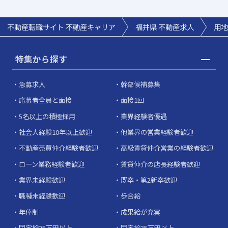
不動産転職サイト 不動産キャリア
福井県
不動産求人
用地
特集から探す
急募求人
幹部候補募集
応募者全員と面接
面接1回
5名以上の積極採用
業界経験者優遇
社会人経験10年以上歓迎
他業界の営業経験者歓迎
不動産売買仲介経験者歓迎
高級賃貸仲介営業の経験者歓迎
ローン業務経験者歓迎
賃貸仲介の店長経験者歓迎
業界未経験歓迎
既卒・第2新卒歓迎
職種未経験歓迎
歩合給
年俸制
成果給が充実
固定給25万円以上
固定給35万円以上