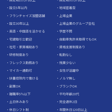
設立5年以内
地域密着型
フランチャイズ加盟店舗
上場企業
設立30年以上
上場企業のグループ会社
英語・中国語を活かせる
学歴不問
宅建取引士歓迎
自動車免許未取得でもOK
社宅・家賃補助あり
資格支援制度あり
研修制度あり
転勤なし
フレックス勤務あり
残業少ない
マイカー通勤可
女性が活躍中
扶養控除内で働ける
ノルマ無し
副業OK
ブランクOK
離職率5％以下
平均年齢20代
土日休みあり
完全週休2日
休日シフト制
年間休日120日以上