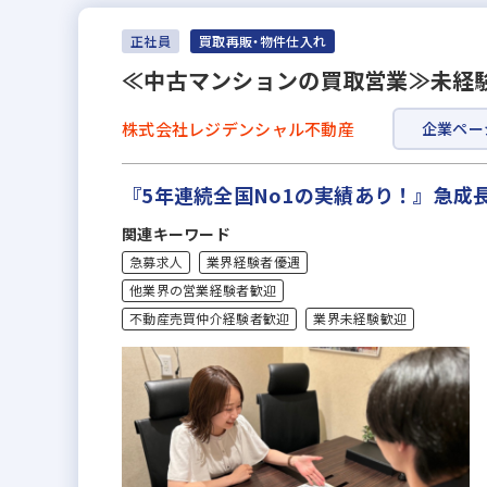
正社員
買取再販・物件仕入れ
≪中古マンションの買取営業≫未経験
株式会社レジデンシャル不動産
企業ペー
『5年連続全国No1の実績あり！』急
関連キーワード
急募求人
業界経験者優遇
他業界の営業経験者歓迎
不動産売買仲介経験者歓迎
業界未経験歓迎