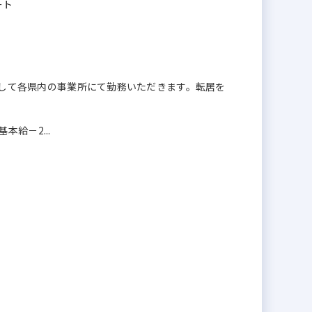
ート
」として各県内の事業所にて勤務いただきます。転居を
給－2...