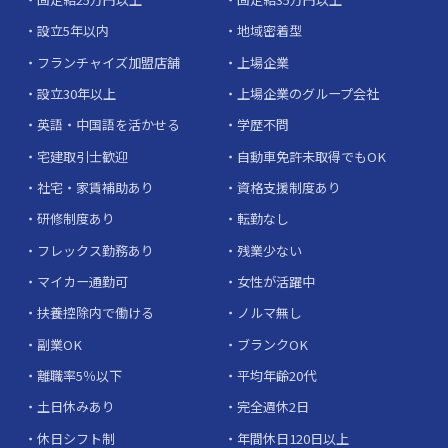
設立5年以内
地域密着型
フランチャイズ加盟店舗
上場企業
設立30年以上
上場企業のグループ会社
英語・中国語を活かせる
学歴不問
宅建取引士歓迎
自動車免許未取得でもOK
社宅・家賃補助あり
資格支援制度あり
研修制度あり
転勤なし
フレックス勤務あり
残業少ない
マイカー通勤可
女性が活躍中
扶養控除内で働ける
ノルマ無し
副業OK
ブランクOK
離職率5％以下
平均年齢20代
土日休みあり
完全週休2日
休日シフト制
年間休日120日以上