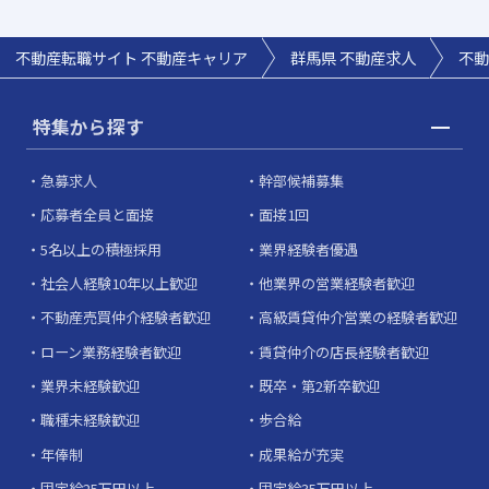
不動産転職サイト 不動産キャリア
群馬県
不動産求人
不動
特集から探す
急募求人
幹部候補募集
応募者全員と面接
面接1回
5名以上の積極採用
業界経験者優遇
社会人経験10年以上歓迎
他業界の営業経験者歓迎
不動産売買仲介経験者歓迎
高級賃貸仲介営業の経験者歓迎
ローン業務経験者歓迎
賃貸仲介の店長経験者歓迎
業界未経験歓迎
既卒・第2新卒歓迎
職種未経験歓迎
歩合給
年俸制
成果給が充実
固定給25万円以上
固定給35万円以上