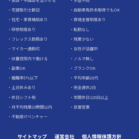
英語・中国語を活かせる
学歴不問
宅建取引士歓迎
自動車免許未取得でもOK
社宅・家賃補助あり
資格支援制度あり
研修制度あり
転勤なし
フレックス勤務あり
残業少ない
マイカー通勤可
女性が活躍中
扶養控除内で働ける
ノルマ無し
副業OK
ブランクOK
離職率5％以下
平均年齢20代
土日休みあり
完全週休2日
休日シフト制
年間休日120日以上
月平均残業20時間以内
反響営業
不動産ITベンチャー
サイトマップ
運営会社
個人情報保護方針