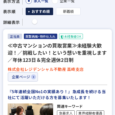
求人一覧
企業一覧
表示方法
表示順
おすすめ順
新着順
詳細表示
正社員
買取再販・物件仕入れ
未経験者OK
≪中古マンションの買取営業≫未経験大歓
迎！／挑戦したい！という想いを重視します
／年休123日＆完全週休2日制
株式会社レジデンシャル不動産 高崎支店
企業ページ
『5年連続全国No1の実績あり！』急成長を続ける当
社にて活躍いただける方を募集いたします！
関連キーワード
急募求人
業界経験者優遇