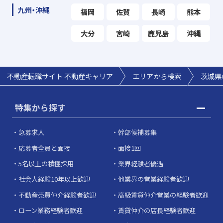
九州・沖縄
福岡
佐賀
長崎
熊本
大分
宮崎
鹿児島
沖縄
不動産転職サイト 不動産キャリア
エリアから検索
茨城県
特集から探す
急募求人
幹部候補募集
応募者全員と面接
面接1回
5名以上の積極採用
業界経験者優遇
社会人経験10年以上歓迎
他業界の営業経験者歓迎
不動産売買仲介経験者歓迎
高級賃貸仲介営業の経験者歓迎
ローン業務経験者歓迎
賃貸仲介の店長経験者歓迎