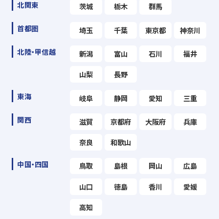
北関東
茨城
栃木
群馬
首都圏
埼玉
千葉
東京都
神奈川
北陸・甲信越
新潟
富山
石川
福井
山梨
長野
東海
岐阜
静岡
愛知
三重
関西
滋賀
京都府
大阪府
兵庫
奈良
和歌山
中国・四国
鳥取
島根
岡山
広島
山口
徳島
香川
愛媛
高知