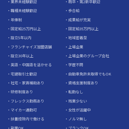
業界未経験歓迎
既卒・第2新卒歓迎
職種未経験歓迎
歩合給
年俸制
成果給が充実
固定給25万円以上
固定給35万円以上
設立5年以内
地域密着型
フランチャイズ加盟店舗
上場企業
設立30年以上
上場企業のグループ会社
英語・中国語を活かせる
学歴不問
宅建取引士歓迎
自動車免許未取得でもOK
社宅・家賃補助あり
資格支援制度あり
研修制度あり
転勤なし
フレックス勤務あり
残業少ない
マイカー通勤可
女性が活躍中
扶養控除内で働ける
ノルマ無し
副業OK
ブランクOK