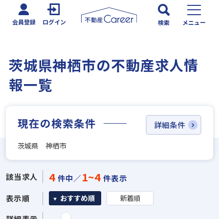
会員登録
ログイン
検索
メニュー
茨城県神栖市の不動産求人情
報一覧
現在の検索条件
詳細条件
茨城県 神栖市
4
1~4
該当求人
件中／
件表示
表示順
おすすめ順
新着順
詳細表示