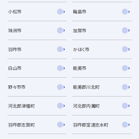
小松市
輪島市
珠洲市
加賀市
羽咋市
かほく市
白山市
能美市
野々市市
能美郡川北町
河北郡津幡町
河北郡内灘町
羽咋郡志賀町
羽咋郡宝達志水町