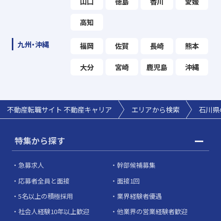
山口
徳島
香川
愛媛
高知
九州・沖縄
福岡
佐賀
長崎
熊本
大分
宮崎
鹿児島
沖縄
不動産転職サイト 不動産キャリア
エリアから検索
石川県
特集から探す
急募求人
幹部候補募集
応募者全員と面接
面接1回
5名以上の積極採用
業界経験者優遇
社会人経験10年以上歓迎
他業界の営業経験者歓迎