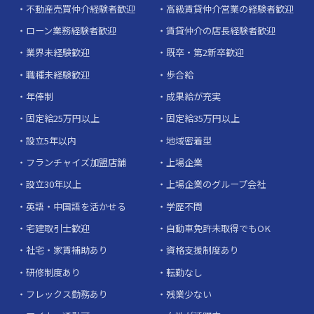
不動産売買仲介経験者歓迎
高級賃貸仲介営業の経験者歓迎
ローン業務経験者歓迎
賃貸仲介の店長経験者歓迎
業界未経験歓迎
既卒・第2新卒歓迎
職種未経験歓迎
歩合給
年俸制
成果給が充実
固定給25万円以上
固定給35万円以上
設立5年以内
地域密着型
フランチャイズ加盟店舗
上場企業
設立30年以上
上場企業のグループ会社
英語・中国語を活かせる
学歴不問
宅建取引士歓迎
自動車免許未取得でもOK
社宅・家賃補助あり
資格支援制度あり
研修制度あり
転勤なし
フレックス勤務あり
残業少ない