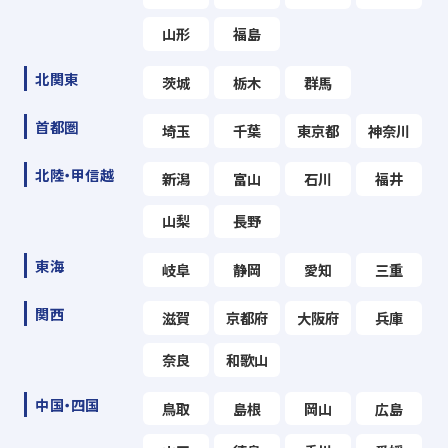
山形
福島
北関東
茨城
栃木
群馬
首都圏
埼玉
千葉
東京都
神奈川
北陸・甲信越
新潟
富山
石川
福井
山梨
長野
東海
岐阜
静岡
愛知
三重
関西
滋賀
京都府
大阪府
兵庫
奈良
和歌山
中国・四国
鳥取
島根
岡山
広島