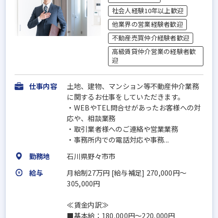
社会人経験10年以上歓迎
他業界の営業経験者歓迎
不動産売買仲介経験者歓迎
高級賃貸仲介営業の経験者歓
迎
仕事内容
土地、建物、マンション等不動産仲介業務
に関するお仕事をしていただきます。
・WEBやTEL問合せがあったお客様への対
応や、相談業務
・取引業者様へのご連絡や営業業務
・事務所内での電話対応や事務...
勤務地
石川県野々市市
給与
月給制27万円 [給与補足] 270,000円〜
305,000円
≪賃金内訳≫
■基本給：180,000円〜220,000円