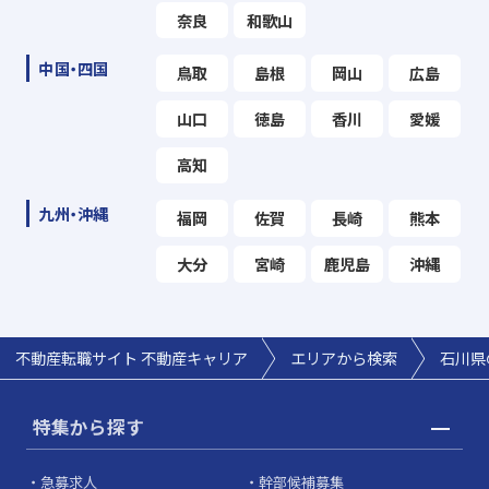
奈良
和歌山
中国・四国
鳥取
島根
岡山
広島
山口
徳島
香川
愛媛
高知
九州・沖縄
福岡
佐賀
長崎
熊本
大分
宮崎
鹿児島
沖縄
不動産転職サイト 不動産キャリア
エリアから検索
石川県
特集から探す
急募求人
幹部候補募集