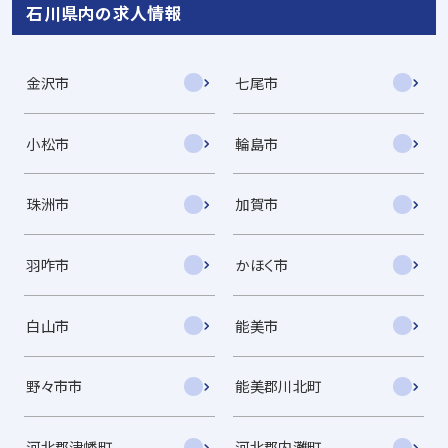
石川県内の求人情報
金沢市
七尾市
小松市
輪島市
珠洲市
加賀市
羽咋市
かほく市
白山市
能美市
野々市市
能美郡川北町
河北郡津幡町
河北郡内灘町