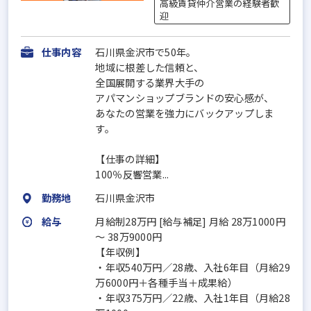
高級賃貸仲介営業の経験者歓
迎
仕事内容
石川県金沢市で50年。
地域に根差した信頼と、
全国展開する業界大手の
アパマンショップブランドの安心感が、
あなたの営業を強力にバックアップしま
す。
【仕事の詳細】
100％反響営業...
勤務地
石川県金沢市
給与
月給制28万円 [給与補足] 月給 28万1000円
〜 38万9000円
【年収例】
・年収540万円／28歳、入社6年目（月給29
万6000円＋各種手当＋成果給）
・年収375万円／22歳、入社1年目（月給28