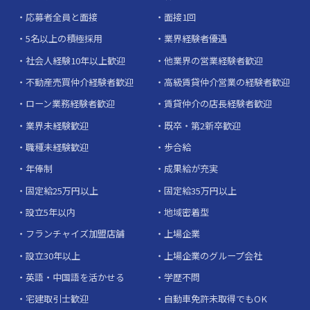
応募者全員と面接
面接1回
5名以上の積極採用
業界経験者優遇
社会人経験10年以上歓迎
他業界の営業経験者歓迎
不動産売買仲介経験者歓迎
高級賃貸仲介営業の経験者歓迎
ローン業務経験者歓迎
賃貸仲介の店長経験者歓迎
業界未経験歓迎
既卒・第2新卒歓迎
職種未経験歓迎
歩合給
年俸制
成果給が充実
固定給25万円以上
固定給35万円以上
設立5年以内
地域密着型
フランチャイズ加盟店舗
上場企業
設立30年以上
上場企業のグループ会社
英語・中国語を活かせる
学歴不問
宅建取引士歓迎
自動車免許未取得でもOK