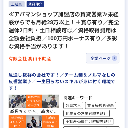
正社員
賃貸仲介
≪アパマンショップ加盟店の賃貸営業≫未経
験からでも月給28万以上！＋賞与有り／完全
週休2日制・土日相談可◎／資格取得費用は
全額会社負担／100万円ボーナス有り／多彩
な資格手当があります！
有限会社 高山不動産
企業ページ
風通し抜群の会社です！／チーム制＆ノルマなしの
反響営業♪／一生困らないスキルが身に付く環境で
す！
関連キーワード
急募求人
業界経験者優遇
他業界の営業経験者歓迎
不動産売買仲介経験者歓迎