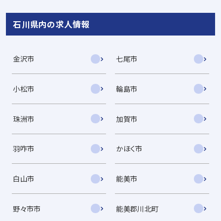
石川県内の求人情報
金沢市
七尾市
小松市
輪島市
珠洲市
加賀市
羽咋市
かほく市
白山市
能美市
野々市市
能美郡川北町