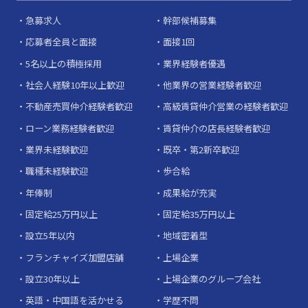
急募求人
幹部候補募集
応募者全員と面接
面接1回
5名以上の積極採用
業界経験者優遇
社会人経験10年以上歓迎
他業界の営業経験者歓迎
不動産売買仲介経験者歓迎
高級賃貸仲介営業の経験者歓迎
ローン業務経験者歓迎
賃貸仲介の店長経験者歓迎
業界未経験歓迎
既卒・第2新卒歓迎
職種未経験歓迎
歩合給
年俸制
成果給が充実
固定給25万円以上
固定給35万円以上
設立5年以内
地域密着型
フランチャイズ加盟店舗
上場企業
設立30年以上
上場企業のグループ会社
英語・中国語を活かせる
学歴不問