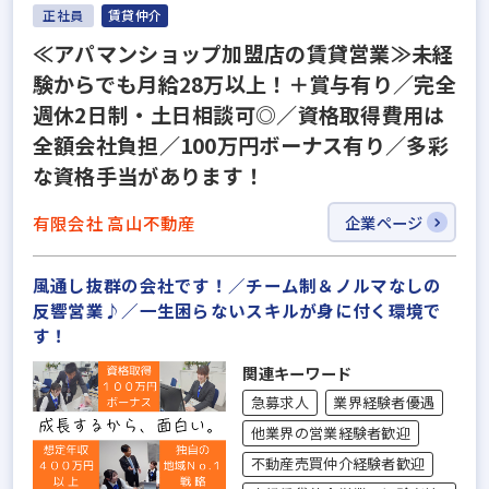
正社員
賃貸仲介
≪アパマンショップ加盟店の賃貸営業≫未経
験からでも月給28万以上！＋賞与有り／完全
週休2日制・土日相談可◎／資格取得費用は
全額会社負担／100万円ボーナス有り／多彩
な資格手当があります！
有限会社 高山不動産
企業ページ
風通し抜群の会社です！／チーム制＆ノルマなしの
反響営業♪／一生困らないスキルが身に付く環境で
す！
関連キーワード
急募求人
業界経験者優遇
他業界の営業経験者歓迎
不動産売買仲介経験者歓迎