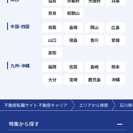
滋賀
京都府
大阪府
兵庫
奈良
和歌山
中国・四国
鳥取
島根
岡山
広島
山口
徳島
香川
愛媛
高知
九州・沖縄
福岡
佐賀
長崎
熊本
大分
宮崎
鹿児島
沖縄
不動産転職サイト 不動産キャリア
エリアから検索
石川県
特集から探す