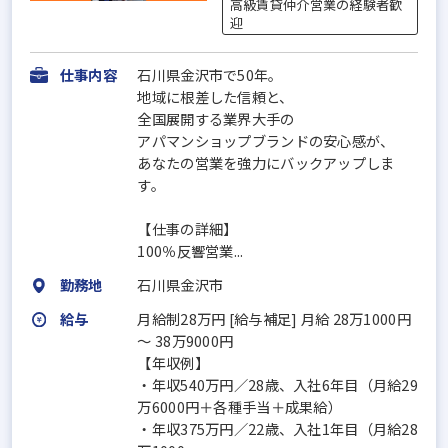
高級賃貸仲介営業の経験者歓
迎
仕事内容
石川県金沢市で50年。
地域に根差した信頼と、
全国展開する業界大手の
アパマンショップブランドの安心感が、
あなたの営業を強力にバックアップしま
す。
【仕事の詳細】
100％反響営業...
勤務地
石川県金沢市
給与
月給制28万円 [給与補足] 月給 28万1000円
〜 38万9000円
【年収例】
・年収540万円／28歳、入社6年目（月給29
万6000円＋各種手当＋成果給）
・年収375万円／22歳、入社1年目（月給28