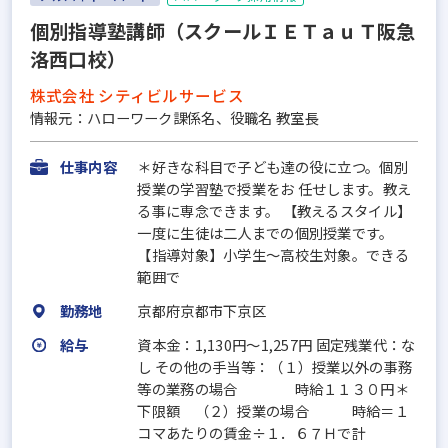
個別指導塾講師（スクールＩＥＴａｕＴ阪急
洛西口校）
株式会社 シティビルサービス
情報元：ハローワーク課係名、役職名 教室長
仕事内容
＊好きな科目で子ども達の役に立つ。個別
授業の学習塾で授業をお 任せします。教え
る事に専念できます。 【教えるスタイル】
一度に生徒は二人までの個別授業です。
【指導対象】小学生～高校生対象。できる
範囲で
勤務地
京都府京都市下京区
給与
資本金：1,130円〜1,257円 固定残業代：な
し その他の手当等：（１）授業以外の事務
等の業務の場合 時給１１３０円＊
下限額 （２）授業の場合 時給＝１
コマあたりの賃金÷１．６７Ｈで計