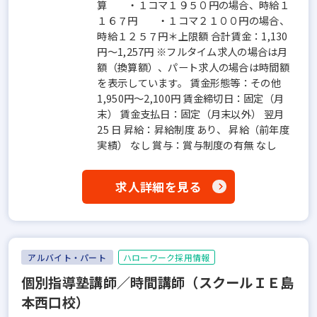
算 ・１コマ１９５０円の場合、時給１
１６７円 ・１コマ２１００円の場合、
時給１２５７円＊上限額 合計賃金：1,130
円～1,257円 ※フルタイム求人の場合は月
額（換算額）、パート求人の場合は時間額
を表示しています。 賃金形態等：その他
1,950円～2,100円 賃金締切日：固定（月
末） 賃金支払日：固定（月末以外） 翌月
25 日 昇給：昇給制度 あり、 昇給（前年度
実績） なし 賞与：賞与制度の有無 なし
求人詳細を見る
アルバイト・パート
ハローワーク採用情報
個別指導塾講師／時間講師（スクールＩＥ島
本西口校）