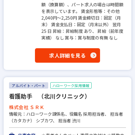
額（換算額）、パート求人の場合は時間額
を表示しています。 賃金形態等：その他
2,040円～2,250円 賃金締切日：固定（月
末） 賃金支払日：固定（月末以外） 翌月
25 日 昇給：昇給制度 あり、 昇給（前年度
実績） なし 賞与：賞与制度の有無 なし
求人詳細を見る
アルバイト・パート
ハローワーク採用情報
看護助手 （北川クリニック）
株式会社 ＳＲＫ
情報元：ハローワーク課係名、役職名 採用担当者、 担当者
（カタカナ） シブカワ、 担当者 渋川