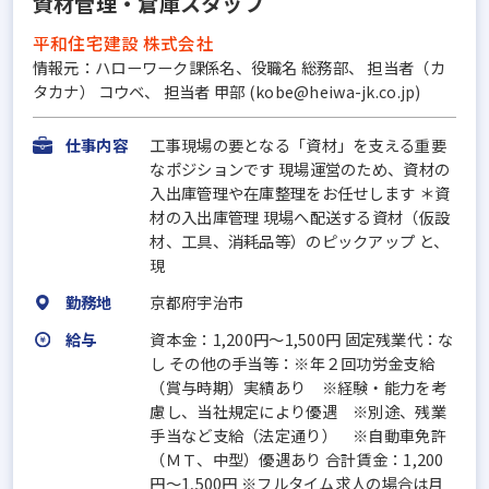
資材管理・倉庫スタッフ
平和住宅建設 株式会社
情報元：ハローワーク課係名、役職名 総務部、 担当者（カ
タカナ） コウベ、 担当者 甲部 (kobe@heiwa-jk.co.jp)
仕事内容
工事現場の要となる「資材」を支える重要
なポジションです 現場運営のため、資材の
入出庫管理や在庫整理をお任せします ＊資
材の入出庫管理 現場へ配送する資材（仮設
材、工具、消耗品等）のピックアップ と、
現
勤務地
京都府宇治市
給与
資本金：1,200円〜1,500円 固定残業代：な
し その他の手当等：※年２回功労金支給
（賞与時期）実績あり ※経験・能力を考
慮し、当社規定により優遇 ※別途、残業
手当など支給（法定通り） ※自動車免許
（ＭＴ、中型）優遇あり 合計賃金：1,200
円～1,500円 ※フルタイム求人の場合は月