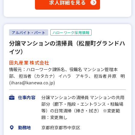
求人詳細を見る
アルバイト・パート
ハローワーク採用情報
分譲マンションの清掃員（松屋町グランドハ
イツ）
田丸産業 株式会社
情報元：ハローワーク課係名、役職名 マンション管理本
部、 担当者（カタカナ） イハラ アキラ、 担当者 井原 明
(ihara@kanewa.co.jp)
仕事内容
分譲マンションの清掃員 マンションの共用
部分（廊下・階段・エントランス・駐輪場
等）の日常清掃（掃き・拭き） ※変更範
囲：変更無し
勤務地
京都府京都市中京区