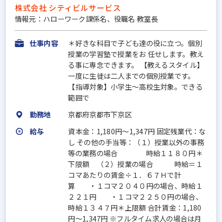
株式会社 シティビルサービス
情報元：ハローワーク課係名、役職名 教室長
仕事内容
＊好きな科目で子ども達の役に立つ。個別
授業の学習塾で授業をお 任せします。教え
る事に専念できます。 【教えるスタイル】
一度に生徒は二人までの個別授業です。
【指導対象】小学生～高校生対象。できる
範囲で
勤務地
京都府京都市下京区
給与
資本金：1,180円〜1,347円 固定残業代：な
し その他の手当等：（１）授業以外の事務
等の業務の場合 時給１１８０円＊
下限額 （２）授業の場合 時給＝１
コマあたりの賃金÷１．６７Ｈで計
算 ・１コマ２０４０円の場合、時給１
２２１円 ・１コマ２２５０円の場合、
時給１３４７円＊上限額 合計賃金：1,180
円～1,347円 ※フルタイム求人の場合は月