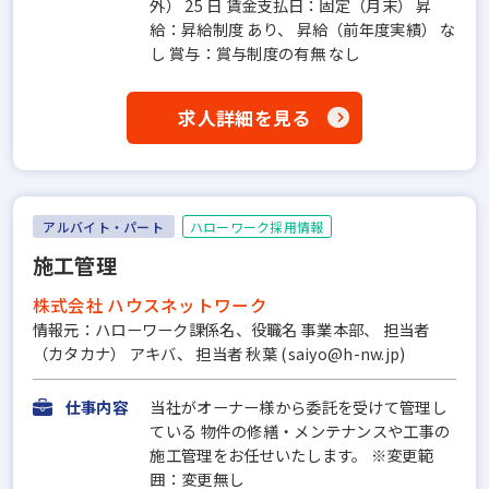
外） 25 日 賃金支払日：固定（月末） 昇
給：昇給制度 あり、 昇給（前年度実績） な
し 賞与：賞与制度の有無 なし
求人詳細を見る
アルバイト・パート
ハローワーク採用情報
施工管理
株式会社 ハウスネットワーク
情報元：ハローワーク課係名、役職名 事業本部、 担当者
（カタカナ） アキバ、 担当者 秋葉 (saiyo@h-nw.jp)
仕事内容
当社がオーナー様から委託を受けて管理し
ている 物件の修繕・メンテナンスや工事の
施工管理をお任せいたします。 ※変更範
囲：変更無し