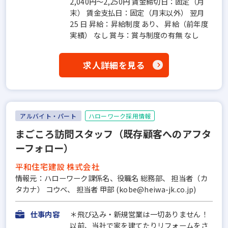
2,040円～2,250円 賃金締切日：固定（月
末） 賃金支払日：固定（月末以外） 翌月
25 日 昇給：昇給制度 あり、 昇給（前年度
実績） なし 賞与：賞与制度の有無 なし
求人詳細を見る
アルバイト・パート
ハローワーク採用情報
まごころ訪問スタッフ（既存顧客へのアフタ
ーフォロー）
平和住宅建設 株式会社
情報元：ハローワーク課係名、役職名 総務部、 担当者（カ
タカナ） コウベ、 担当者 甲部 (kobe@heiwa-jk.co.jp)
仕事内容
＊飛び込み・新規営業は一切ありません！
以前、当社で家を建てたりリフォームをさ