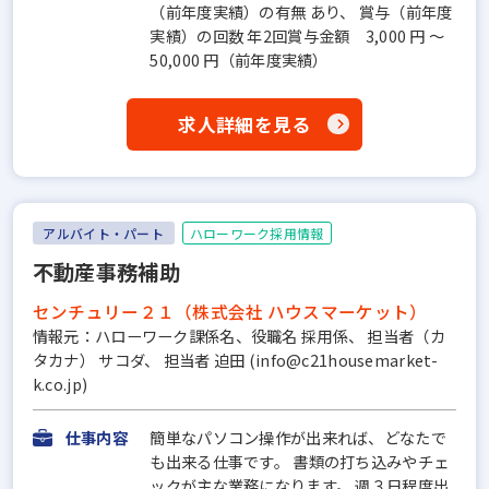
（前年度実績）の有無 あり、 賞与（前年度
実績）の回数 年2回賞与金額 3,000 円 ～
50,000 円（前年度実績）
求人詳細を見る
アルバイト・パート
ハローワーク採用情報
不動産事務補助
センチュリー２１（株式会社 ハウスマーケット）
情報元：ハローワーク課係名、役職名 採用係、 担当者（カ
タカナ） サコダ、 担当者 迫田 (info@c21housemarket-
k.co.jp)
仕事内容
簡単なパソコン操作が出来れば、どなたで
も出来る仕事です。 書類の打ち込みやチェ
ックが主な業務になります。 週３日程度出