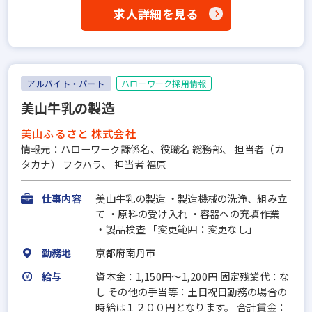
求人詳細を見る
アルバイト・パート
ハローワーク採用情報
美山牛乳の製造
美山ふるさと 株式会社
情報元：ハローワーク課係名、役職名 総務部、 担当者（カ
タカナ） フクハラ、 担当者 福原
仕事内容
美山牛乳の製造 ・製造機械の洗浄、組み立
て ・原料の受け入れ ・容器への充填作業
・製品検査 「変更範囲：変更なし」
勤務地
京都府南丹市
給与
資本金：1,150円〜1,200円 固定残業代：な
し その他の手当等：土日祝日勤務の場合の
時給は１２００円となります。 合計賃金：