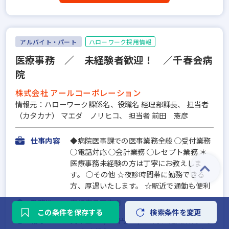
アルバイト・パート
ハローワーク採用情報
医療事務 ／ 未経験者歓迎！ ／千春会病
院
株式会社 アールコーポレーション
情報元：ハローワーク課係名、役職名 経理部課長、 担当者
（カタカナ） マエダ ノリヒコ、 担当者 前田 憲彦
仕事内容
◆病院医事課での医事業務全般 ○受付業務
○電話対応 ○会計業務 ○レセプト業務 ＊
医療事務未経験の方は丁寧にお教えしま
す。 ○その他 ☆夜診時間帯に勤務できる
方、厚遇いたします。 ☆駅近で通勤も便利
勤務地
京都府長岡京市
この条件を保存する
検索条件を変更
給与
資本金：1,170円〜1,250円 固定残業代：な