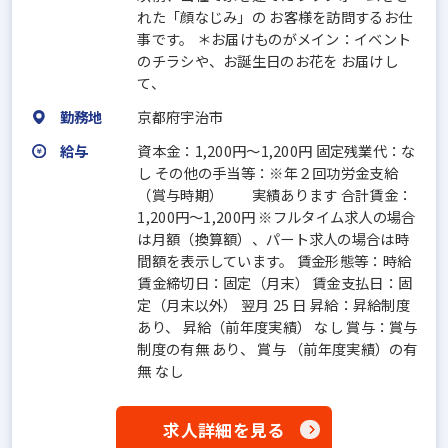
れた「顔なじみ」の お客様を訪問するお仕
事です。 ＊お届けものがメイン：イベント
のチラシや、お誕生日のお花を お届けし
て、
勤務地
京都府宇治市
給与
資本金：1,200円〜1,200円 固定残業代：な
し その他の手当等：※年２回功労金支給
（賞与時期） 実績あります 合計賃金：
1,200円～1,200円 ※フルタイム求人の場合
は月額（換算額）、パート求人の場合は時
間額を表示しています。 賃金形態等：時給
賃金締切日：固定（月末） 賃金支払日：固
定（月末以外） 翌月 25 日 昇給：昇給制度
あり、 昇給（前年度実績） なし 賞与：賞与
制度の有無 あり、 賞与 （前年度実績）の有
無 なし
求人詳細を見る