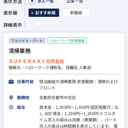
求人一覧
企業一覧
表示方法
表示順
おすすめ順
新着順
詳細表示
アルバイト・パート
ハローワーク採用情報
清掃業務
ＳＵＰＥＲＳＫＹ合同会社
情報元：ハローワーク課係名、役職名 人事部
仕事内容
宿泊施設の清掃業務 変更範囲：清掃および
フロント
勤務地
京都府京都市中京区
給与
資本金：1,300円〜1,300円 固定残業代：な
し 合計賃金：1,300円～1,300円 ※フルタ
イム求人の場合は月額（換算額）、パート
求人の場合は時間額を表示しています。 賃