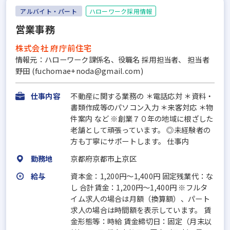
アルバイト・パート
ハローワーク採用情報
営業事務
株式会社 府庁前住宅
情報元：ハローワーク課係名、役職名 採用担当者、 担当者
野田 (fuchomae+noda@gmail.com)
仕事内容
不動産に関する業務の ＊電話応対 ＊資料・
書類作成等のパソコン入力 ＊来客対応 ＊物
件案内 など ※創業７０年の地域に根ざした
老舗として頑張っています。 ◎未経験者の
方も丁寧にサポートします。 仕事内
勤務地
京都府京都市上京区
給与
資本金：1,200円〜1,400円 固定残業代：な
し 合計賃金：1,200円～1,400円 ※フルタ
イム求人の場合は月額（換算額）、パート
求人の場合は時間額を表示しています。 賃
金形態等：時給 賃金締切日：固定（月末以