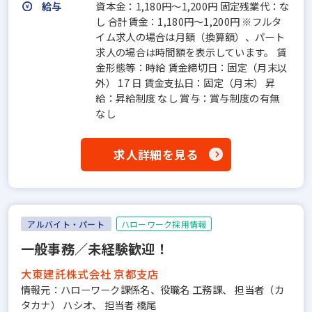
給与
資本金：1,180円〜1,200円 固定残業代：な
し 合計賃金：1,180円～1,200円 ※フルタ
イム求人の場合は月額（換算額）、パート
求人の場合は時間額を表示しています。 賃
金形態等：時給 賃金締切日：固定（月末以
外） 17 日 賃金支払日：固定（月末） 昇
給：昇給制度 なし 賞与：賞与制度の有無
なし
求人詳細を見る
アルバイト・パート
ハローワーク採用情報
一般事務／未経験歓迎！
大東建託株式会社 京都支店
情報元：ハローワーク課係名、役職名 工務課、 担当者（カ
タカナ） ハシオ、 担当者 橋尾