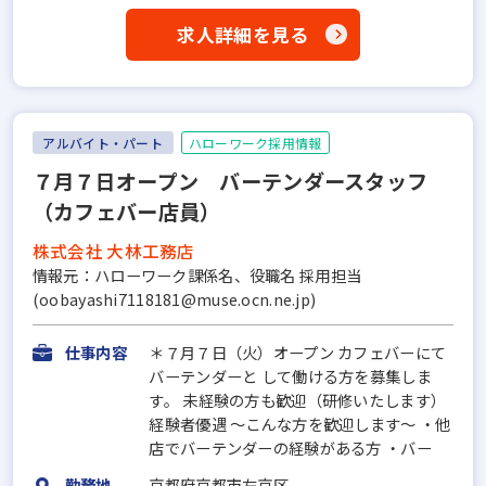
求人詳細を見る
アルバイト・パート
ハローワーク採用情報
７月７日オープン バーテンダースタッフ
（カフェバー店員）
株式会社 大林工務店
情報元：ハローワーク課係名、役職名 採用担当
(oobayashi7118181@muse.ocn.ne.jp)
仕事内容
＊７月７日（火）オープン カフェバーにて
バーテンダーと して働ける方を募集しま
す。 未経験の方も歓迎（研修いたします）
経験者優遇 ～こんな方を歓迎します～ ・他
店でバーテンダーの経験がある方 ・バー
勤務地
京都府京都市左京区