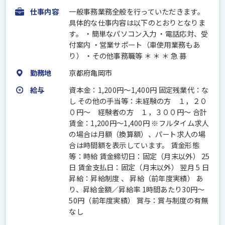
仕事内容
一般事務業務全般を行っていただきます。
具体的な仕事内容は以下のとおりとなりま
す。 ・簡単なパソコン入力 ・電話応対、受
付案内 ・営業サポート（車使用業務もあ
り） ・その他事務職等 ＊ ＊ ＊ 急 募
勤務地
京都府亀岡市
給与
資本金：1,200円〜1,400円 固定残業代：な
し その他の手当等：未経験の方 １，２０
０円～ 経験者の方 １，３００円～ 合計
賃金：1,200円～1,400円 ※フルタイム求人
の場合は月額（換算額）、パート求人の場
合は時間額を表示しています。 賃金形態
等：時給 賃金締切日：固定（月末以外） 25
日 賃金支払日：固定（月末以外） 翌月 5 日
昇給：昇給制度 、 昇給（前年度実績） あ
り、昇給金額／昇給率 1時間あたり30円～
50円（前年度実績） 賞与：賞与制度の有無
なし