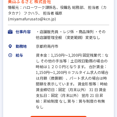
美山ふるさと 株式会社
情報元：ハローワーク課係名、役職名 総務部、 担当者（カ
タカナ） フクハラ、 担当者 福原
(miyamafurusato@kcn.jp)
仕事内容
・店舗販売員 ・レジ係 ・商品陳列 ・その
他店舗管理全般 （変更範囲）変更なし
勤務地
京都府南丹市
給与
資本金：1,150円〜1,200円 固定残業代：な
し その他の手当等：土日祝日勤務の場合の
時給は１２００円となります。 合計賃金：
1,150円～1,200円 ※フルタイム求人の場合
は月額（換算額）、パート求人の場合は時
間額を表示しています。 賃金形態等：時給
賃金締切日：固定（月末以外） 31 日 賃金
支払日：固定（月末以外） 翌月 21 日 昇
給：昇給制度 なし 賞与：賞与制度の有無
なし