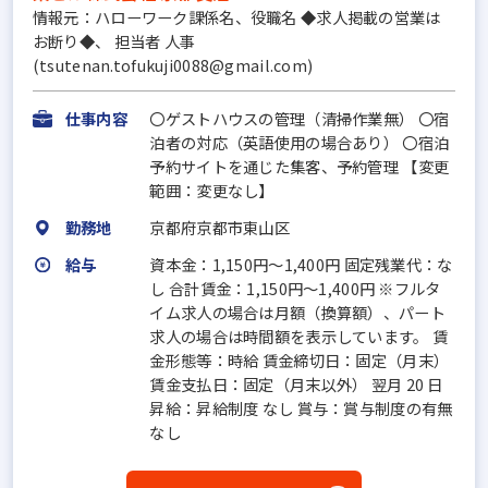
情報元：ハローワーク課係名、役職名 ◆求人掲載の営業は
お断り◆、 担当者 人事
(tsutenan.tofukuji0088@gmail.com)
仕事内容
〇ゲストハウスの管理（清掃作業無） 〇宿
泊者の対応（英語使用の場合あり） 〇宿泊
予約サイトを通じた集客、予約管理 【変更
範囲：変更なし】
勤務地
京都府京都市東山区
給与
資本金：1,150円〜1,400円 固定残業代：な
し 合計賃金：1,150円～1,400円 ※フルタ
イム求人の場合は月額（換算額）、パート
求人の場合は時間額を表示しています。 賃
金形態等：時給 賃金締切日：固定（月末）
賃金支払日：固定（月末以外） 翌月 20 日
昇給：昇給制度 なし 賞与：賞与制度の有無
なし