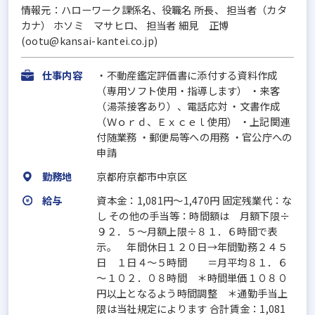
情報元：ハローワーク課係名、役職名 所長、 担当者（カタ
カナ） ホソミ マサヒロ、 担当者 細見 正博
(ootu@kansai-kantei.co.jp)
仕事内容
・不動産鑑定評価書に添付する資料作成
（専用ソフト使用・指導します） ・来客
（湯茶接客あり）、電話応対 ・文書作成
（Ｗｏｒｄ、Ｅｘｃｅｌ使用） ・上記関連
付随業務 ・郵便局等への用務 ・官公庁への
申請
勤務地
京都府京都市中京区
給与
資本金：1,081円〜1,470円 固定残業代：な
し その他の手当等：時間額は 月額下限÷
９２．５～月額上限÷８１．６時間で表
示。 年間休日１２０日→年間勤務２４５
日 １日４～５時間 ＝月平均８１．６
～１０２．０８時間 ＊時間単価１０８０
円以上となるよう時間調整 ＊通勤手当上
限は当社規定によります 合計賃金：1,081