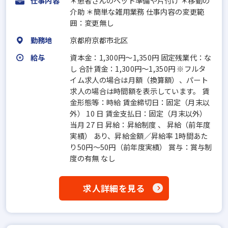
仕事内容
＊患者さんのベット準備や片付け ＊移動の
介助 ＊簡単な雑用業務 仕事内容の変更範
囲：変更無し
勤務地
京都府京都市北区
給与
資本金：1,300円〜1,350円 固定残業代：な
し 合計賃金：1,300円～1,350円 ※フルタ
イム求人の場合は月額（換算額）、パート
求人の場合は時間額を表示しています。 賃
金形態等：時給 賃金締切日：固定（月末以
外） 10 日 賃金支払日：固定（月末以外）
当月 27 日 昇給：昇給制度 、 昇給（前年度
実績） あり、昇給金額／昇給率 1時間あた
り50円～50円（前年度実績） 賞与：賞与制
度の有無 なし
求人詳細を見る