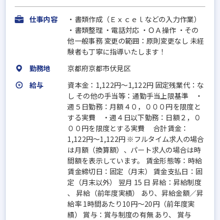
仕事内容
・書類作成（Ｅｘｃｅｌなどの入力作業）
・書類整理 ・電話対応 ・ＯＡ操作 ・その
他一般事務 変更の範囲：原則変更なし 未経
験者も丁寧に指導いたします！
勤務地
京都府京都市伏見区
給与
資本金：1,122円〜1,122円 固定残業代：な
し その他の手当等：通勤手当上限基準 ・
週５日勤務：月額４０，０００円を限度と
する実費 ・週４日以下勤務：日額２，０
００円を限度とする実費 合計賃金：
1,122円～1,122円 ※フルタイム求人の場合
は月額（換算額）、パート求人の場合は時
間額を表示しています。 賃金形態等：時給
賃金締切日：固定（月末） 賃金支払日：固
定（月末以外） 翌月 15 日 昇給：昇給制度
、 昇給（前年度実績） あり、昇給金額／昇
給率 1時間あたり10円～20円（前年度実
績） 賞与：賞与制度の有無 あり、 賞与