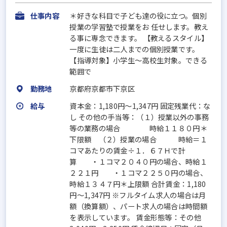
仕事内容
＊好きな科目で子ども達の役に立つ。個別
授業の学習塾で授業をお 任せします。教え
る事に専念できます。 【教えるスタイル】
一度に生徒は二人までの個別授業です。
【指導対象】小学生～高校生対象。できる
範囲で
勤務地
京都府京都市下京区
給与
資本金：1,180円〜1,347円 固定残業代：な
し その他の手当等：（１）授業以外の事務
等の業務の場合 時給１１８０円＊
下限額 （２）授業の場合 時給＝１
コマあたりの賃金÷１．６７Ｈで計
算 ・１コマ２０４０円の場合、時給１
２２１円 ・１コマ２２５０円の場合、
時給１３４７円＊上限額 合計賃金：1,180
円～1,347円 ※フルタイム求人の場合は月
額（換算額）、パート求人の場合は時間額
を表示しています。 賃金形態等：その他