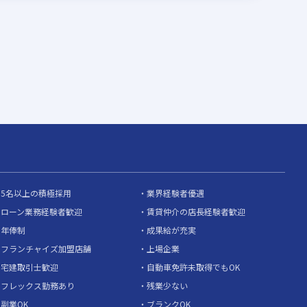
5名以上の積極採用
業界経験者優遇
ローン業務経験者歓迎
賃貸仲介の店長経験者歓迎
年俸制
成果給が充実
フランチャイズ加盟店舗
上場企業
宅建取引士歓迎
自動車免許未取得でもOK
フレックス勤務あり
残業少ない
副業OK
ブランクOK