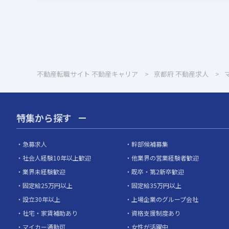
不動産転職サイト 不動産キャリア
京都府
不動産求人
特集から探す
急募求人
幹部候補募集
社会人経験10年以上歓迎
他業界の営業経験者歓迎
業界未経験歓迎
既卒・第2新卒歓迎
固定給25万円以上
固定給35万円以上
設立30年以上
上場企業のグループ会社
社宅・家賃補助あり
資格支援制度あり
マイカー通勤可
女性が活躍中