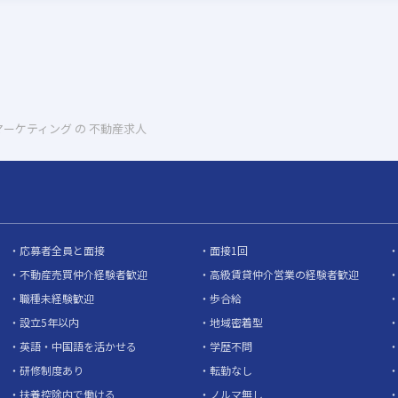
マーケティング の 不動産求人
応募者全員と面接
面接1回
不動産売買仲介経験者歓迎
高級賃貸仲介営業の経験者歓迎
職種未経験歓迎
歩合給
設立5年以内
地域密着型
英語・中国語を活かせる
学歴不問
研修制度あり
転勤なし
扶養控除内で働ける
ノルマ無し