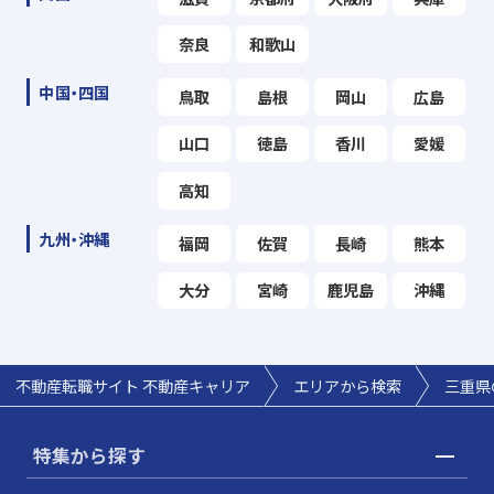
奈良
和歌山
中国・四国
鳥取
島根
岡山
広島
山口
徳島
香川
愛媛
高知
九州・沖縄
福岡
佐賀
長崎
熊本
大分
宮崎
鹿児島
沖縄
不動産転職サイト 不動産キャリア
エリアから検索
三重県
特集から探す