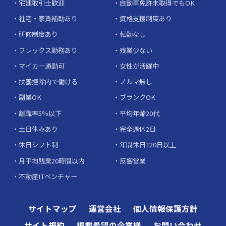
宅建取引士歓迎
自動車免許未取得でもOK
社宅・家賃補助あり
資格支援制度あり
研修制度あり
転勤なし
フレックス勤務あり
残業少ない
マイカー通勤可
女性が活躍中
扶養控除内で働ける
ノルマ無し
副業OK
ブランクOK
離職率5％以下
平均年齢20代
土日休みあり
完全週休2日
休日シフト制
年間休日120日以上
月平均残業20時間以内
反響営業
不動産ITベンチャー
サイトマップ
運営会社
個人情報保護方針
サイト規約
掲載希望の企業様
お問い合わせ