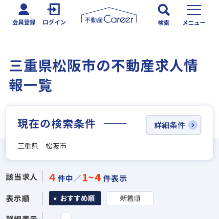
会員登録
ログイン
検索
メニュー
三重県松阪市の不動産求人情
報一覧
現在の検索条件
詳細条件
三重県 松阪市
4
1~4
該当求人
件中／
件表示
表示順
おすすめ順
新着順
詳細表示