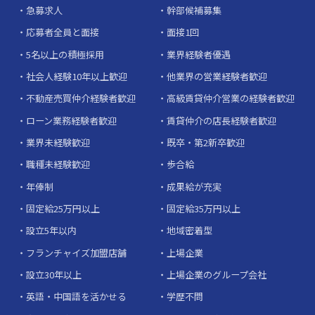
急募求人
幹部候補募集
応募者全員と面接
面接1回
5名以上の積極採用
業界経験者優遇
社会人経験10年以上歓迎
他業界の営業経験者歓迎
不動産売買仲介経験者歓迎
高級賃貸仲介営業の経験者歓迎
ローン業務経験者歓迎
賃貸仲介の店長経験者歓迎
業界未経験歓迎
既卒・第2新卒歓迎
職種未経験歓迎
歩合給
年俸制
成果給が充実
固定給25万円以上
固定給35万円以上
設立5年以内
地域密着型
フランチャイズ加盟店舗
上場企業
設立30年以上
上場企業のグループ会社
英語・中国語を活かせる
学歴不問