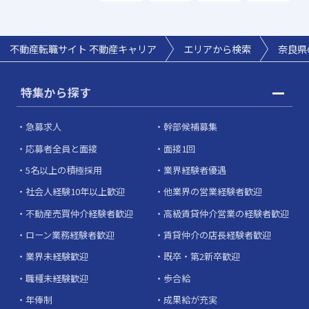
不動産転職サイト 不動産キャリア
エリアから検索
奈良県
特集から探す
急募求人
幹部候補募集
応募者全員と面接
面接1回
5名以上の積極採用
業界経験者優遇
社会人経験10年以上歓迎
他業界の営業経験者歓迎
不動産売買仲介経験者歓迎
高級賃貸仲介営業の経験者歓迎
ローン業務経験者歓迎
賃貸仲介の店長経験者歓迎
業界未経験歓迎
既卒・第2新卒歓迎
職種未経験歓迎
歩合給
年俸制
成果給が充実