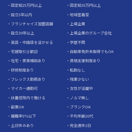
固定給25万円以上
固定給35万円以上
設立5年以内
地域密着型
フランチャイズ加盟店舗
上場企業
設立30年以上
上場企業のグループ会社
英語・中国語を活かせる
学歴不問
宅建取引士歓迎
自動車免許未取得でもOK
社宅・家賃補助あり
資格支援制度あり
研修制度あり
転勤なし
フレックス勤務あり
残業少ない
マイカー通勤可
女性が活躍中
扶養控除内で働ける
ノルマ無し
副業OK
ブランクOK
離職率5％以下
平均年齢20代
土日休みあり
完全週休2日