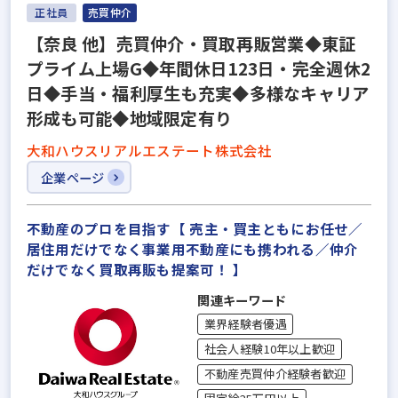
正社員
売買仲介
【奈良 他】売買仲介・買取再販営業◆東証
プライム上場G◆年間休日123日・完全週休2
日◆手当・福利厚生も充実◆多様なキャリア
形成も可能◆地域限定有り
大和ハウスリアルエステート株式会社
企業ページ
不動産のプロを目指す【 売主・買主ともにお任せ／
居住用だけでなく事業用不動産にも携われる／仲介
だけでなく買取再販も提案可！ 】
関連キーワード
業界経験者優遇
社会人経験10年以上歓迎
不動産売買仲介経験者歓迎