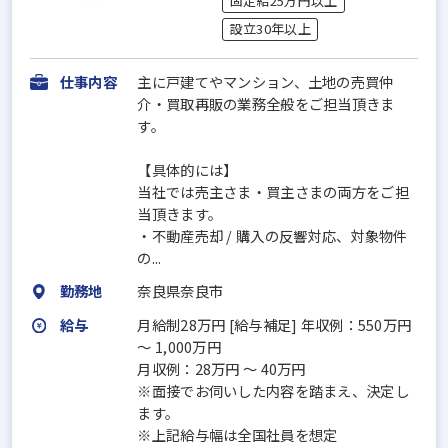
固定給25万円以上
設立30年以上
仕事内容
主に戸建てやマンション、土地の売買仲
介・買取再販の業務全般をご担当頂きま
す。
【具体的には】
当社では売主さま・買主さまの両方をご担
当頂きます。
・不動産売却 / 購入の反響対応、対象物件
の...
勤務地
奈良県奈良市
給与
月給制28万円 [給与補足] 年収例：550万円
～ 1,000万円
月収例：28万円 ～ 40万円
※面接でお伺いした内容を踏まえ、決定し
ます。
※上記給与幅は全国社員を想定