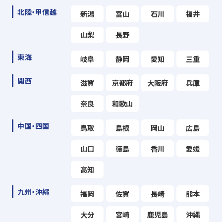
北陸・甲信越
新潟
富山
石川
福井
山梨
長野
東海
岐阜
静岡
愛知
三重
関西
滋賀
京都府
大阪府
兵庫
奈良
和歌山
中国・四国
鳥取
島根
岡山
広島
山口
徳島
香川
愛媛
高知
九州・沖縄
福岡
佐賀
長崎
熊本
大分
宮崎
鹿児島
沖縄