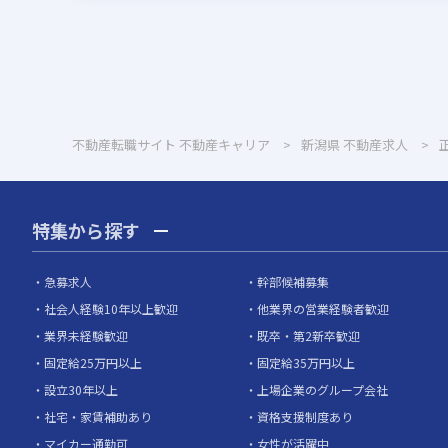
不動産転職サイト 不動産キャリア
新潟県
不動産求人
特集から探す
急募求人
幹部候補募集
社会人経験10年以上歓迎
他業界の営業経験者歓迎
業界未経験歓迎
既卒・第2新卒歓迎
固定給25万円以上
固定給35万円以上
設立30年以上
上場企業のグループ会社
社宅・家賃補助あり
資格支援制度あり
マイカー通勤可
女性が活躍中