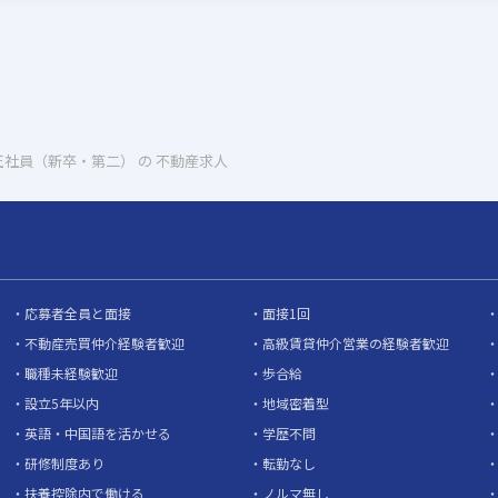
正社員（新卒・第二） の 不動産求人
応募者全員と面接
面接1回
不動産売買仲介経験者歓迎
高級賃貸仲介営業の経験者歓迎
職種未経験歓迎
歩合給
設立5年以内
地域密着型
英語・中国語を活かせる
学歴不問
研修制度あり
転勤なし
扶養控除内で働ける
ノルマ無し