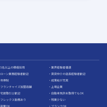
5名以上の積極採用
業界経験者優遇
ローン業務経験者歓迎
賃貸仲介の店長経験者歓迎
年俸制
成果給が充実
フランチャイズ加盟店舗
上場企業
宅建取引士歓迎
自動車免許未取得でもOK
フレックス勤務あり
残業少ない
副業OK
ブランクOK