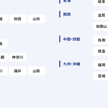
東海
岐阜
関西
滋賀
城
秋田
山形
和歌山
中国・四国
鳥取
馬
徳島
京都
神奈川
九州・沖縄
福岡
川
福井
山梨
宮崎