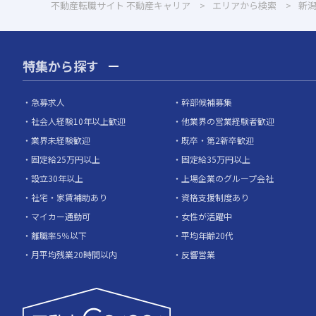
不動産転職サイト 不動産キャリア
エリアから検索
新
特集から探す
急募求人
幹部候補募集
社会人経験10年以上歓迎
他業界の営業経験者歓迎
業界未経験歓迎
既卒・第2新卒歓迎
固定給25万円以上
固定給35万円以上
設立30年以上
上場企業のグループ会社
社宅・家賃補助あり
資格支援制度あり
マイカー通勤可
女性が活躍中
離職率5％以下
平均年齢20代
月平均残業20時間以内
反響営業