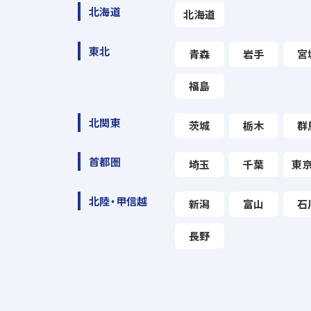
北海道
北海道
東北
青森
岩手
宮
福島
北関東
茨城
栃木
群
首都圏
埼玉
千葉
東
北陸・甲信越
新潟
富山
石
長野