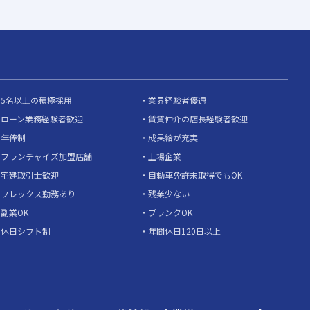
5名以上の積極採用
業界経験者優遇
ローン業務経験者歓迎
賃貸仲介の店長経験者歓迎
年俸制
成果給が充実
フランチャイズ加盟店舗
上場企業
宅建取引士歓迎
自動車免許未取得でもOK
フレックス勤務あり
残業少ない
副業OK
ブランクOK
休日シフト制
年間休日120日以上