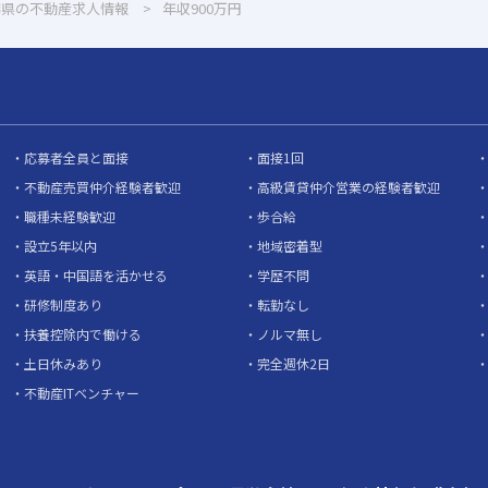
潟県の不動産求人情報
年収900万円
応募者全員と面接
面接1回
不動産売買仲介経験者歓迎
高級賃貸仲介営業の経験者歓迎
職種未経験歓迎
歩合給
設立5年以内
地域密着型
英語・中国語を活かせる
学歴不問
研修制度あり
転勤なし
扶養控除内で働ける
ノルマ無し
土日休みあり
完全週休2日
不動産ITベンチャー