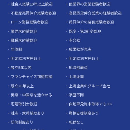
社会人経験10年以上歓迎
他業界の営業経験者歓迎
不動産売買仲介経験者歓迎
高級賃貸仲介営業の経験者歓迎
ローン業務経験者歓迎
賃貸仲介の店長経験者歓迎
業界未経験歓迎
既卒・第2新卒歓迎
職種未経験歓迎
歩合給
年俸制
成果給が充実
固定給25万円以上
固定給35万円以上
設立5年以内
地域密着型
フランチャイズ加盟店舗
上場企業
設立30年以上
上場企業のグループ会社
英語・中国語を活かせる
学歴不問
宅建取引士歓迎
自動車免許未取得でもOK
社宅・家賃補助あり
資格支援制度あり
研修制度あり
転勤なし