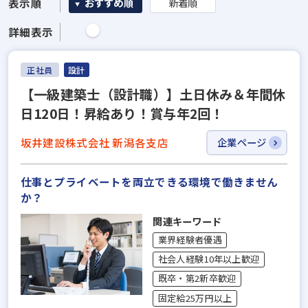
表示順
おすすめ順
新着順
詳細表示
正社員
設計
【一級建築士（設計職）】土日休み＆年間休
日120日！昇給あり！賞与年2回！
坂井建設株式会社 新潟各支店
企業ページ
仕事とプライベートを両立できる環境で働きません
か？
関連キーワード
業界経験者優遇
社会人経験10年以上歓迎
既卒・第2新卒歓迎
固定給25万円以上