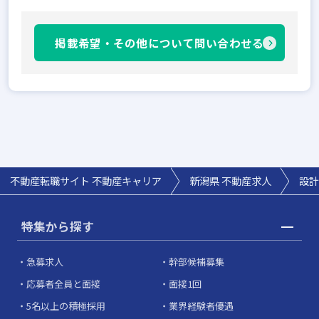
掲載希望・その他について問い合わせる
不動産転職サイト 不動産キャリア
新潟県
不動産求人
設計
特集から探す
急募求人
幹部候補募集
応募者全員と面接
面接1回
5名以上の積極採用
業界経験者優遇