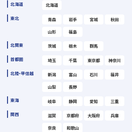
北海道
北海道
東北
青森
岩手
宮城
秋田
山形
福島
北関東
茨城
栃木
群馬
首都圏
埼玉
千葉
東京都
神奈川
北陸・甲信越
新潟
富山
石川
福井
山梨
長野
東海
岐阜
静岡
愛知
三重
関西
滋賀
京都府
大阪府
兵庫
奈良
和歌山