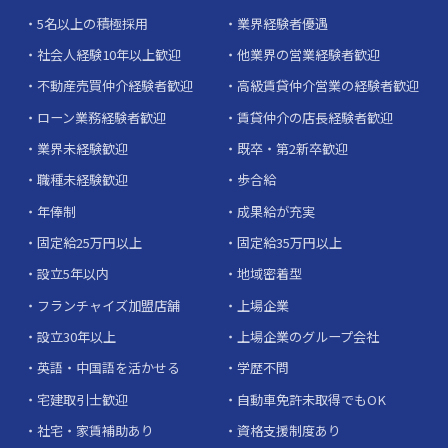
5名以上の積極採用
業界経験者優遇
社会人経験10年以上歓迎
他業界の営業経験者歓迎
不動産売買仲介経験者歓迎
高級賃貸仲介営業の経験者歓迎
ローン業務経験者歓迎
賃貸仲介の店長経験者歓迎
業界未経験歓迎
既卒・第2新卒歓迎
職種未経験歓迎
歩合給
年俸制
成果給が充実
固定給25万円以上
固定給35万円以上
設立5年以内
地域密着型
フランチャイズ加盟店舗
上場企業
設立30年以上
上場企業のグループ会社
英語・中国語を活かせる
学歴不問
宅建取引士歓迎
自動車免許未取得でもOK
社宅・家賃補助あり
資格支援制度あり