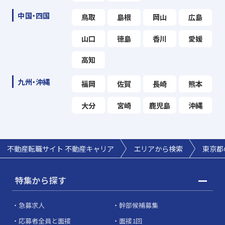
中国・四国
鳥取
島根
岡山
広島
山口
徳島
香川
愛媛
高知
九州・沖縄
福岡
佐賀
長崎
熊本
大分
宮崎
鹿児島
沖縄
不動産転職サイト 不動産キャリア
エリアから検索
東京都
特集から探す
急募求人
幹部候補募集
応募者全員と面接
面接1回