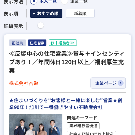
求人一覧
企業一覧
表示方法
表示順
おすすめ順
新着順
詳細表示
正社員
住宅営業
未経験者OK
≪反響中心の住宅営業≫賞与＋インセンティ
ブあり！／年間休日120日以上／福利厚生充
実
株式会社杏栄
企業ページ
★住まいづくりを“お客様と一緒に楽しむ”営業★創
業90年！旭川で一番働きやすい不動産会社
関連キーワード
業界経験者優遇
社会人経験10年以上歓迎