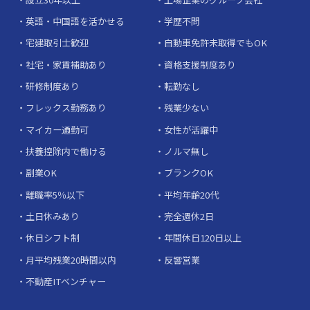
英語・中国語を活かせる
学歴不問
宅建取引士歓迎
自動車免許未取得でもOK
社宅・家賃補助あり
資格支援制度あり
研修制度あり
転勤なし
フレックス勤務あり
残業少ない
マイカー通勤可
女性が活躍中
扶養控除内で働ける
ノルマ無し
副業OK
ブランクOK
離職率5％以下
平均年齢20代
土日休みあり
完全週休2日
休日シフト制
年間休日120日以上
月平均残業20時間以内
反響営業
不動産ITベンチャー