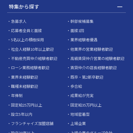
特集から探す
急募求人
幹部候補募集
応募者全員と面接
面接1回
5名以上の積極採用
業界経験者優遇
社会人経験10年以上歓迎
他業界の営業経験者歓迎
不動産売買仲介経験者歓迎
高級賃貸仲介営業の経験者歓迎
ローン業務経験者歓迎
賃貸仲介の店長経験者歓迎
業界未経験歓迎
既卒・第2新卒歓迎
職種未経験歓迎
歩合給
年俸制
成果給が充実
固定給25万円以上
固定給35万円以上
設立5年以内
地域密着型
フランチャイズ加盟店舗
上場企業
設立30年以上
上場企業のグループ会社