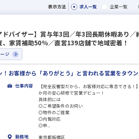
求人一覧
企業一覧
表示方法
ドバイザー】賞与年3回／年3回長期休暇あり／約5
、家賃補助50％／直営139店舗で地域密着！
ページ
ナシ！お客様から「ありがとう」と言われる営業をタウ
仕事内容
【完全反響型だから、お客様対応に専念できる！
か月の安心研修で営業デビュー！
具体的には
◎ご希望条件のお伺い
◎物件のご提案
◎内覧対応
◎申...
勤務地
東京都板橋区