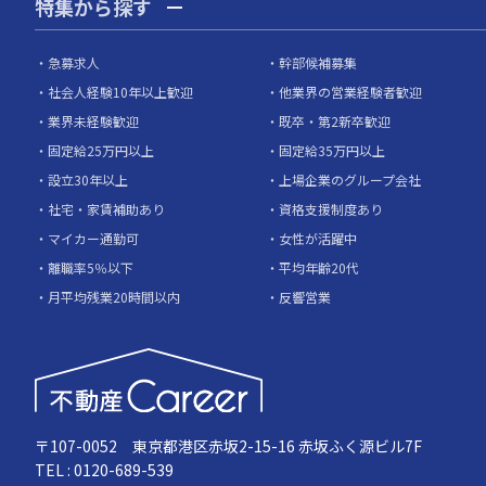
特集から探す
急募求人
幹部候補募集
社会人経験10年以上歓迎
他業界の営業経験者歓迎
業界未経験歓迎
既卒・第2新卒歓迎
固定給25万円以上
固定給35万円以上
設立30年以上
上場企業のグループ会社
社宅・家賃補助あり
資格支援制度あり
マイカー通勤可
女性が活躍中
離職率5％以下
平均年齢20代
月平均残業20時間以内
反響営業
〒107-0052 東京都港区赤坂2-15-16 赤坂ふく源ビル7F
TEL : 0120-689-539