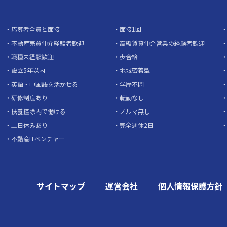
応募者全員と面接
面接1回
不動産売買仲介経験者歓迎
高級賃貸仲介営業の経験者歓迎
職種未経験歓迎
歩合給
設立5年以内
地域密着型
英語・中国語を活かせる
学歴不問
研修制度あり
転勤なし
扶養控除内で働ける
ノルマ無し
土日休みあり
完全週休2日
不動産ITベンチャー
サイトマップ
運営会社
個人情報保護方針