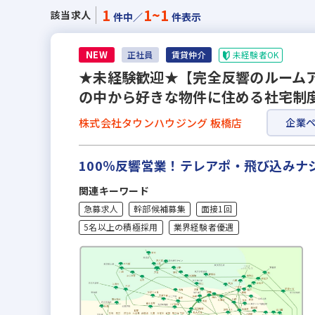
1
1~1
該当求人
件中／
件表示
NEW
未経験者OK
正社員
賃貸仲介
★未経験歓迎★【完全反響のルームア
の中から好きな物件に住める社宅制度
株式会社タウンハウジング 板橋店
企業
100％反響営業！テレアポ・飛び込み
関連キーワード
急募求人
幹部候補募集
面接1回
5名以上の積極採用
業界経験者優遇