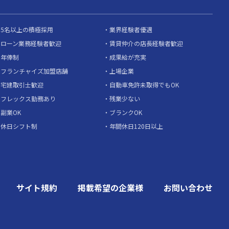
5名以上の積極採用
業界経験者優遇
ローン業務経験者歓迎
賃貸仲介の店長経験者歓迎
年俸制
成果給が充実
フランチャイズ加盟店舗
上場企業
宅建取引士歓迎
自動車免許未取得でもOK
フレックス勤務あり
残業少ない
副業OK
ブランクOK
休日シフト制
年間休日120日以上
サイト規約
掲載希望の企業様
お問い合わせ