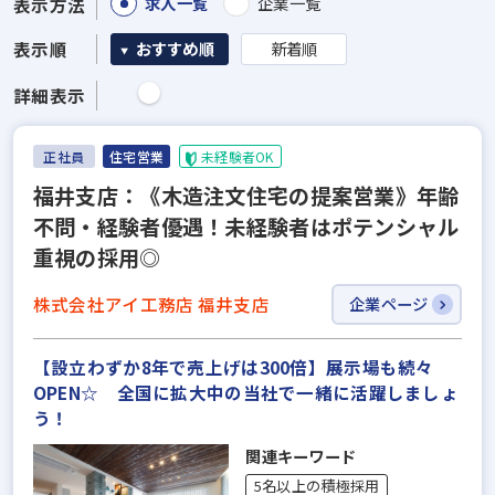
求人一覧
企業一覧
表示方法
表示順
おすすめ順
新着順
詳細表示
正社員
住宅営業
未経験者OK
福井支店：《木造注文住宅の提案営業》年齢
不問・経験者優遇！未経験者はポテンシャル
重視の採用◎
株式会社アイ工務店 福井支店
企業ページ
【設立わずか8年で売上げは300倍】展示場も続々
OPEN☆ 全国に拡大中の当社で一緒に活躍しましょ
う！
関連キーワード
5名以上の積極採用