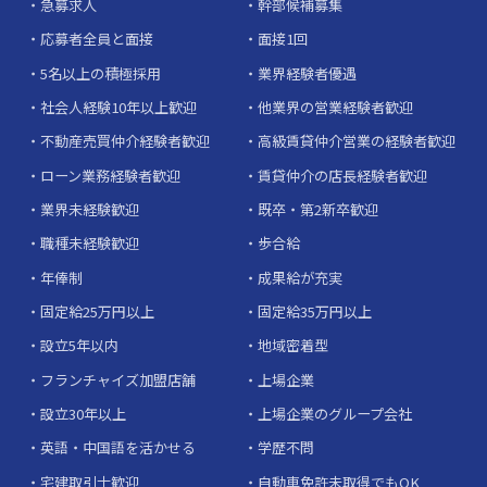
急募求人
幹部候補募集
応募者全員と面接
面接1回
5名以上の積極採用
業界経験者優遇
社会人経験10年以上歓迎
他業界の営業経験者歓迎
不動産売買仲介経験者歓迎
高級賃貸仲介営業の経験者歓迎
ローン業務経験者歓迎
賃貸仲介の店長経験者歓迎
業界未経験歓迎
既卒・第2新卒歓迎
職種未経験歓迎
歩合給
年俸制
成果給が充実
固定給25万円以上
固定給35万円以上
設立5年以内
地域密着型
フランチャイズ加盟店舗
上場企業
設立30年以上
上場企業のグループ会社
英語・中国語を活かせる
学歴不問
宅建取引士歓迎
自動車免許未取得でもOK