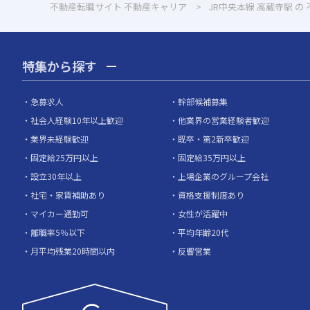
不動産転職サイト 不動産キャリア
JR中央本線 高蔵寺駅 の
特集から探す
急募求人
幹部候補募集
社会人経験10年以上歓迎
他業界の営業経験者歓迎
業界未経験歓迎
既卒・第2新卒歓迎
固定給25万円以上
固定給35万円以上
設立30年以上
上場企業のグループ会社
社宅・家賃補助あり
資格支援制度あり
マイカー通勤可
女性が活躍中
離職率5％以下
平均年齢20代
月平均残業20時間以内
反響営業