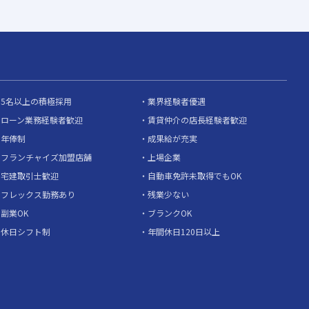
5名以上の積極採用
業界経験者優遇
ローン業務経験者歓迎
賃貸仲介の店長経験者歓迎
年俸制
成果給が充実
フランチャイズ加盟店舗
上場企業
宅建取引士歓迎
自動車免許未取得でもOK
フレックス勤務あり
残業少ない
副業OK
ブランクOK
休日シフト制
年間休日120日以上