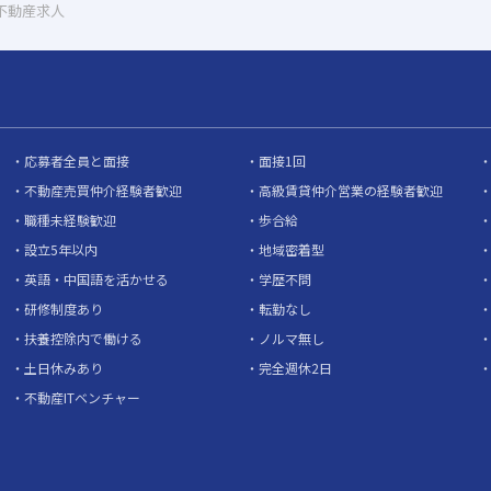
 不動産求人
応募者全員と面接
面接1回
不動産売買仲介経験者歓迎
高級賃貸仲介営業の経験者歓迎
職種未経験歓迎
歩合給
設立5年以内
地域密着型
英語・中国語を活かせる
学歴不問
研修制度あり
転勤なし
扶養控除内で働ける
ノルマ無し
土日休みあり
完全週休2日
不動産ITベンチャー