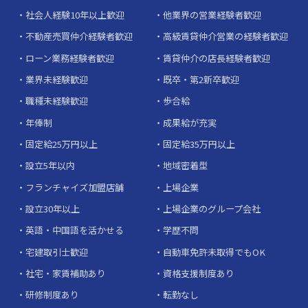
社会人経験10年以上歓迎
他業界の営業経験者歓迎
不動産売買仲介経験者歓迎
高級賃貸仲介営業の経験者歓迎
ローン業務経験者歓迎
賃貸仲介の店長経験者歓迎
業界未経験歓迎
既卒・第2新卒歓迎
職種未経験歓迎
歩合給
年俸制
成果給が充実
固定給25万円以上
固定給35万円以上
設立5年以内
地域密着型
フランチャイズ加盟店舗
上場企業
設立30年以上
上場企業のグループ会社
英語・中国語を活かせる
学歴不問
宅建取引士歓迎
自動車免許未取得でもOK
社宅・家賃補助あり
資格支援制度あり
研修制度あり
転勤なし