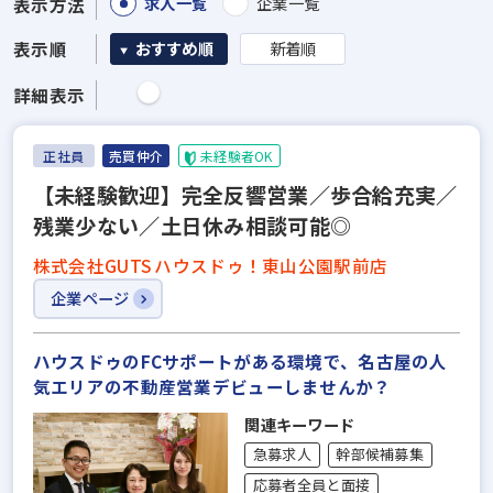
求人一覧
企業一覧
表示方法
表示順
おすすめ順
新着順
詳細表示
正社員
売買仲介
未経験者OK
【未経験歓迎】完全反響営業／歩合給充実／
残業少ない／土日休み相談可能◎
株式会社GUTS ハウスドゥ！東山公園駅前店
企業ページ
ハウスドゥのFCサポートがある環境で、名古屋の人
気エリアの不動産営業デビューしませんか？
関連キーワード
急募求人
幹部候補募集
応募者全員と面接