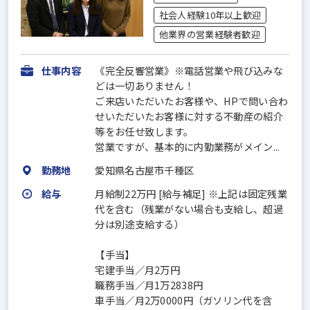
社会人経験10年以上歓迎
他業界の営業経験者歓迎
仕事内容
《完全反響営業》※電話営業や飛び込みな
どは一切ありません！
ご来店いただいたお客様や、HPで問い合わ
せいただいたお客様に対する不動産の紹介
等をお任せ致します。
営業ですが、基本的に内勤業務がメイン...
勤務地
愛知県名古屋市千種区
給与
月給制22万円 [給与補足] ※上記は固定残業
代を含む（残業がない場合も支給し、超過
分は別途支給する）
【手当】
宅建手当／月2万円
職務手当／月1万2838円
車手当／月2万0000円（ガソリン代を含